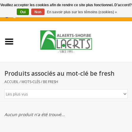
Veuillez accepter les cookies afin de rendre ce site plus fonctionnel. D'accord?
Oui
Non
En savoir plus sur les témoins (cookies) »
0 Articles - €0,00
Accueil
Nouveautés
Promotions
Produits associés au mot-clé be fresh
Biscuits pour le café
ACCUEIL
/
MOTS-CLÉS
/
BE FRESH
Confiserie
Boissons
Aucun produit n'a été trouvé...
Biscuits apéritifs / Snacks salés