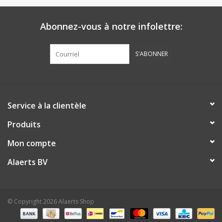
Botanicals
Abonnez-vous à notre infolettre:
Bonbons pour la bonbonnière
S'ABONNER
Rouleaux de caisse thermiques
Produits d'hygiène
Service à la clientèle
Produits
Cadeaux d'entreprise
Mon compte
Machines à café
Alaerts BV
Matériel d'emballage
© Copyright 2026 Alaerts Shop
Fournitures de bureau