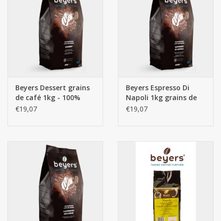
Botanicals
Bonbons pour la bonbonnière
Rouleaux de caisse thermiques
Beyers Dessert grains
Beyers Espresso Di
de café 1kg - 100%
Napoli 1kg grains de
Produits d'hygiène
Arabica
café
€19,07
€19,07
Cadeaux d'entreprise
Machines à café
Matériel d'emballage
Fournitures de bureau