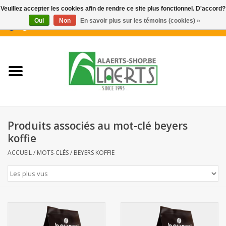
Veuillez accepter les cookies afin de rendre ce site plus fonctionnel. D'accord?
Oui
Non
En savoir plus sur les témoins (cookies) »
0 Articles - €0,00
Accueil
Nouveautés
Promotions
Produits associés au mot-clé beyers
Biscuits pour le café
koffie
ACCUEIL
/
MOTS-CLÉS
/
BEYERS KOFFIE
Confiserie
Boissons
Biscuits apéritifs / Snacks salés