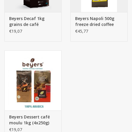
Les batteries
Beyers Decaf 1kg
Beyers Napoli 500g
grains de café
freeze dried coffee
Produits Covid-19
€19,07
€45,77
Confiserie Saint-Nicolas
Bonbons de carnaval
Cadeaux de Pâques
Marques
Beyers Dessert café
moulu 1kg (4x250g)
100% Arabica
€19,07