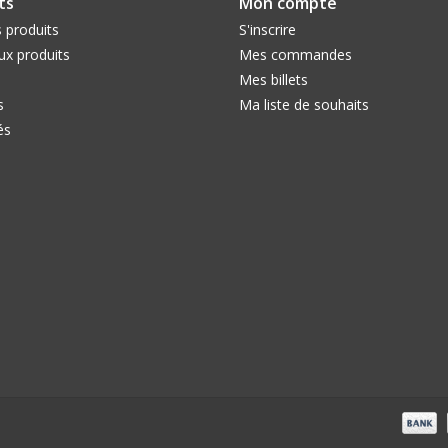
ts
Mon compte
 produits
S'inscrire
x produits
Mes commandes
Mes billets
s
Ma liste de souhaits
és