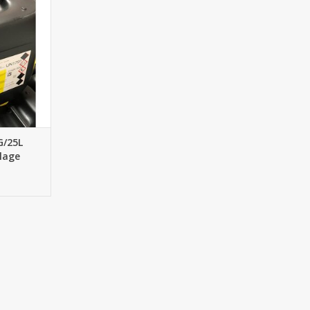
NIER
G/25L
lage