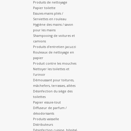
Produits de nettoyage
Papier toilette
Essuies-mains pliés /
Serviettes en rouleau
Hygiène des mains / savon
pour les mains
Shampooing de voitures et
camions
Produits d'entretien jacuzzi
Rouleaux de nettoyage en
papier
Produit contre les mouches
Nettoyer les toilettes et
l'urinoir
Démoussant pour toitures,
mâchefers, terrasses, allées
Désinfection du siège des
toilettes
Papier essuie-tout
Diffuseur de parfum /
désodorisants
Produits vaisselle
Distributeurs
Désinfection cuisine, hôpital,