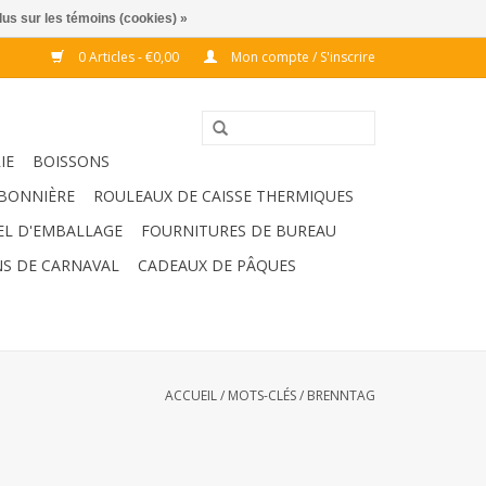
lus sur les témoins (cookies) »
0 Articles - €0,00
Mon compte / S'inscrire
IE
BOISSONS
BONNIÈRE
ROULEAUX DE CAISSE THERMIQUES
EL D'EMBALLAGE
FOURNITURES DE BUREAU
S DE CARNAVAL
CADEAUX DE PÂQUES
ACCUEIL
/
MOTS-CLÉS
/
BRENNTAG