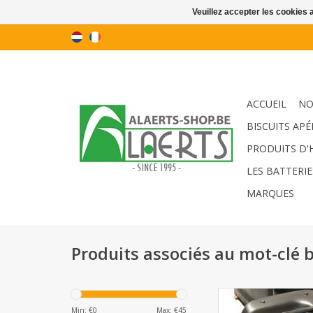
Veuillez accepter les cookies 
ACCUEIL
NO
BISCUITS APÉ
PRODUITS D'
LES BATTERIE
MARQUES
Produits associés au mot-clé 
Chloorstabil 30KG/25
(emballage jet
Min: €
0
Max: €
45