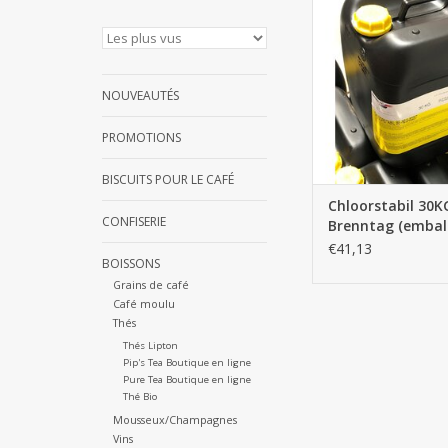
AJOUTER AU PA
NOUVEAUTÉS
PROMOTIONS
BISCUITS POUR LE CAFÉ
Chloorstabil 30K
CONFISERIE
Brenntag (embal
jetable)
€41,13
BOISSONS
Grains de café
Café moulu
Thés
Thés Lipton
Pip's Tea Boutique en ligne
Pure Tea Boutique en ligne
Thé Bio
Mousseux/Champagnes
Vins