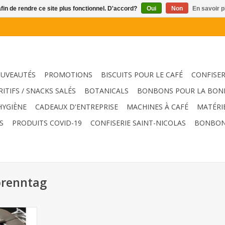
afin de rendre ce site plus fonctionnel. D'accord?
Oui
Non
En savoir p
UVEAUTÉS
PROMOTIONS
BISCUITS POUR LE CAFÉ
CONFISER
RITIFS / SNACKS SALÉS
BOTANICALS
BONBONS POUR LA BON
HYGIÈNE
CADEAUX D'ENTREPRISE
MACHINES À CAFÉ
MATÉRI
S
PRODUITS COVID-19
CONFISERIE SAINT-NICOLAS
BONBON
brenntag
L Brenntag
able)