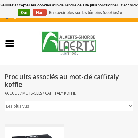
Veuillez accepter les cookies afin de rendre ce site plus fonctionnel. D'accord?
Oui
Non
En savoir plus sur les témoins (cookies) »
0 Articles - €0,00
Accueil
Nouveautés
Promotions
Produits associés au mot-clé caffitaly
Biscuits pour le café
koffie
ACCUEIL
/
MOTS-CLÉS
/
CAFFITALY KOFFIE
Confiserie
Boissons
Biscuits apéritifs / Snacks salés