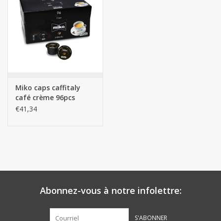
Botanicals
Bonbons pour la bonbonnière
Rouleaux de caisse thermiques
Miko caps caffitaly
café crème 96pcs
Produits d'hygiène
€41,34
Cadeaux d'entreprise
Machines à café
Matériel d'emballage
Abonnez-vous à notre infolettre:
Fournitures de bureau
S'ABONNER