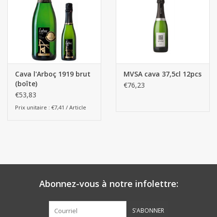
Botanicals
Bonbons pour la bonbonnière
Cava l'Arboç 1919 brut
MVSA cava 37,5cl 12pcs
Rouleaux de caisse thermiques
(boîte)
€76,23
€53,83
Produits d'hygiène
Prix unitaire : €7,41 / Article
Cadeaux d'entreprise
Machines à café
Abonnez-vous à notre infolettre:
Matériel d'emballage
Fournitures de bureau
S'ABONNER