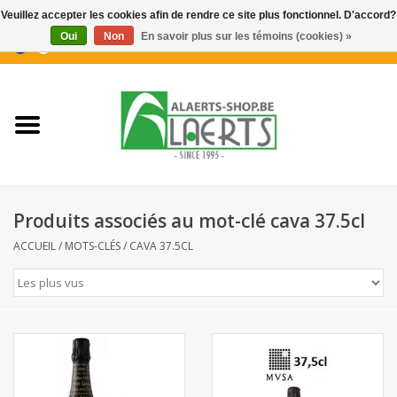
Veuillez accepter les cookies afin de rendre ce site plus fonctionnel. D'accord?
Oui
Non
En savoir plus sur les témoins (cookies) »
0 Articles - €0,00
Accueil
Nouveautés
Promotions
Produits associés au mot-clé cava 37.5cl
Biscuits pour le café
ACCUEIL
/
MOTS-CLÉS
/
CAVA 37.5CL
Confiserie
Boissons
Biscuits apéritifs / Snacks salés