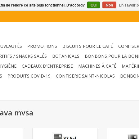
afin de rendre ce site plus fonctionnel. D'accord?
Oui
Non
En savoir p
UVEAUTÉS
PROMOTIONS
BISCUITS POUR LE CAFÉ
CONFISER
RITIFS / SNACKS SALÉS
BOTANICALS
BONBONS POUR LA BON
HYGIÈNE
CADEAUX D'ENTREPRISE
MACHINES À CAFÉ
MATÉRI
S
PRODUITS COVID-19
CONFISERIE SAINT-NICOLAS
BONBON
 cava mvsa
oîte de 6
MVSA cava 37,5cl 12pcs
MVSA cava