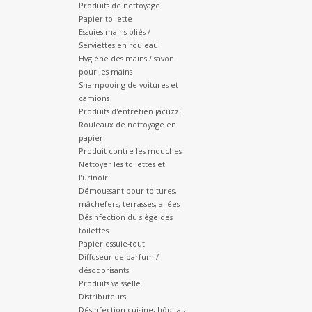
Produits de nettoyage
Papier toilette
Essuies-mains pliés /
Serviettes en rouleau
Hygiène des mains / savon
pour les mains
Shampooing de voitures et
camions
Produits d'entretien jacuzzi
Rouleaux de nettoyage en
papier
Produit contre les mouches
Nettoyer les toilettes et
l'urinoir
Démoussant pour toitures,
mâchefers, terrasses, allées
Désinfection du siège des
toilettes
Papier essuie-tout
Diffuseur de parfum /
désodorisants
Produits vaisselle
Distributeurs
Désinfection cuisine, hôpital,