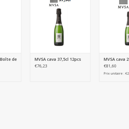
AJOUTER AU PANIER
AJOUTER 
NIER
 Boîte de
MVSA cava 37,5cl 12pcs
MVSA cava 2
€76,23
€81,60
Prix unitaire : €2