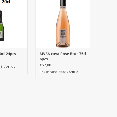
AU PANIER
AJOUTER AU PANIER
0cl 24pcs
MVSA cava Rose Brut 75cl
6pcs
€62,80
,81 / Article
Prix unitaire : €8,65 / Article