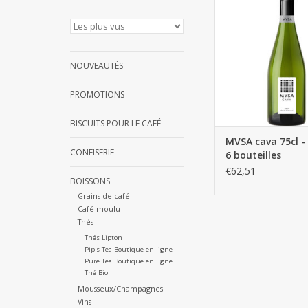
AJOUTER AU PA
NOUVEAUTÉS
PROMOTIONS
BISCUITS POUR LE CAFÉ
MVSA cava 75cl -
CONFISERIE
6 bouteilles
€62,51
BOISSONS
Grains de café
Café moulu
Thés
Thés Lipton
Pip's Tea Boutique en ligne
Pure Tea Boutique en ligne
Thé Bio
Mousseux/Champagnes
Vins