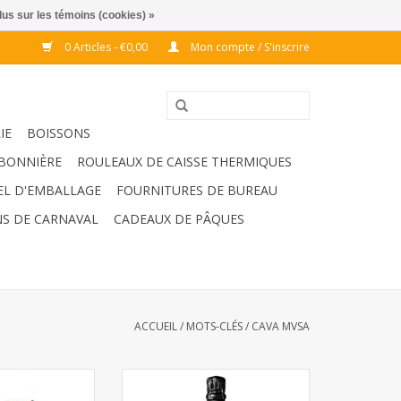
lus sur les témoins (cookies) »
0 Articles - €0,00
Mon compte / S'inscrire
IE
BOISSONS
BONNIÈRE
ROULEAUX DE CAISSE THERMIQUES
EL D'EMBALLAGE
FOURNITURES DE BUREAU
S DE CARNAVAL
CADEAUX DE PÂQUES
ACCUEIL
/
MOTS-CLÉS
/
CAVA MVSA
 20cl 24pcs
MVSA cava Rose Brut 75cl 6pcs