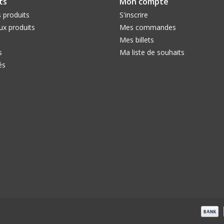
ts
Mon compte
 produits
S'inscrire
x produits
Mes commandes
Mes billets
s
Ma liste de souhaits
és