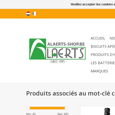
Veuillez accepter les cookies 
ACCUEIL
NO
BISCUITS APÉ
PRODUITS D'
LES BATTERIE
MARQUES
Produits associés au mot-clé
MVSA cava 75cl - B
bouteilles
Min: €
0
Max: €
85