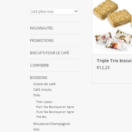
AJOUTER AU PA
NOUVEAUTÉS
PROMOTIONS
BISCUITS POUR LE CAFÉ
Triple Trio biscu
CONFISERIE
€12,23
BOISSONS
Grains de café
Café moulu
Thés
Thés Lipton
Pip's Tea Boutique en ligne
Pure Tea Boutique en ligne
Thé Bio
Mousseux/Champagnes
Vins