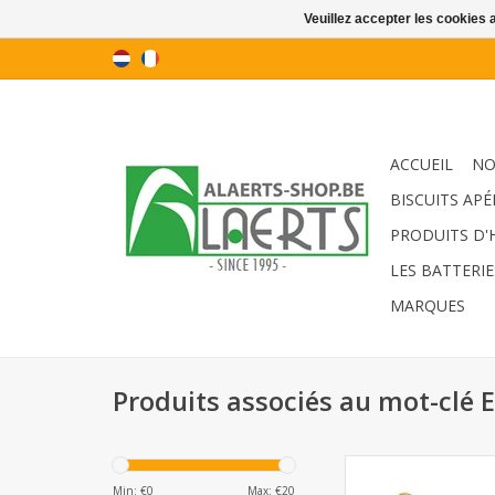
Veuillez accepter les cookies 
ACCUEIL
NO
BISCUITS APÉ
PRODUITS D'
LES BATTERIE
MARQUES
Produits associés au mot-clé El
Triple Trio biscui
Min: €
0
Max: €
20