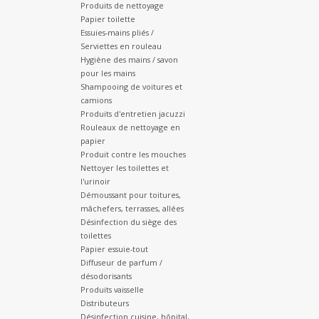
Produits de nettoyage
Papier toilette
Essuies-mains pliés /
Serviettes en rouleau
Hygiène des mains / savon
pour les mains
Shampooing de voitures et
camions
Produits d'entretien jacuzzi
Rouleaux de nettoyage en
papier
Produit contre les mouches
Nettoyer les toilettes et
l'urinoir
Démoussant pour toitures,
mâchefers, terrasses, allées
Désinfection du siège des
toilettes
Papier essuie-tout
Diffuseur de parfum /
désodorisants
Produits vaisselle
Distributeurs
Désinfection cuisine, hôpital,