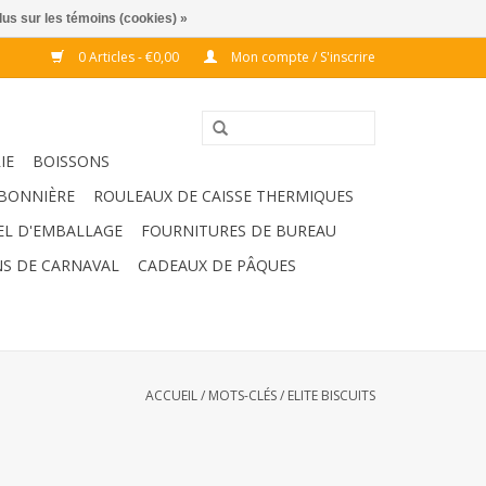
lus sur les témoins (cookies) »
0 Articles - €0,00
Mon compte / S'inscrire
IE
BOISSONS
BONNIÈRE
ROULEAUX DE CAISSE THERMIQUES
EL D'EMBALLAGE
FOURNITURES DE BUREAU
S DE CARNAVAL
CADEAUX DE PÂQUES
ACCUEIL
/
MOTS-CLÉS
/
ELITE BISCUITS