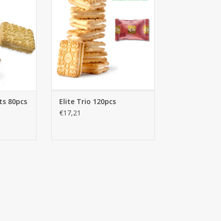
NIER
AJOUTER AU PANIER
its 80pcs
Elite Trio 120pcs
€17,21