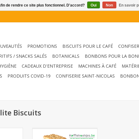
afin de rendre ce site plus fonctionnel. D'accord?
Oui
Non
En savoir p
UVEAUTÉS
PROMOTIONS
BISCUITS POUR LE CAFÉ
CONFISER
RITIFS / SNACKS SALÉS
BOTANICALS
BONBONS POUR LA BON
HYGIÈNE
CADEAUX D'ENTREPRISE
MACHINES À CAFÉ
MATÉRI
S
PRODUITS COVID-19
CONFISERIE SAINT-NICOLAS
BONBON
ite Biscuits
ts 80pcs
Elite Trio 120pcs