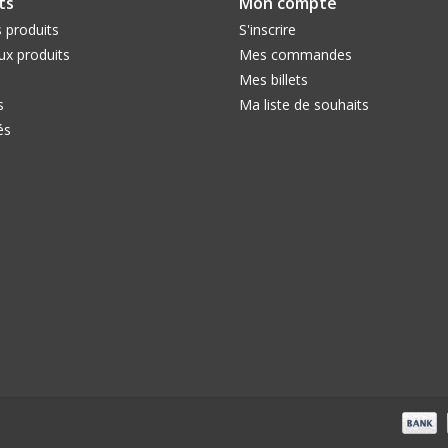
ts
Mon compte
 produits
S'inscrire
x produits
Mes commandes
Mes billets
s
Ma liste de souhaits
és