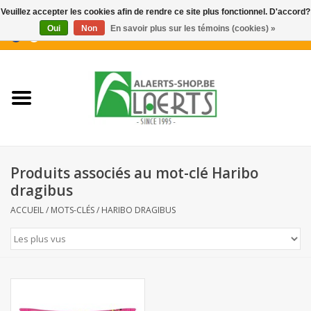
Veuillez accepter les cookies afin de rendre ce site plus fonctionnel. D'accord?
Oui
Non
En savoir plus sur les témoins (cookies) »
0 Articles - €0,00
Accueil
Nouveautés
Promotions
Produits associés au mot-clé Haribo
Biscuits pour le café
dragibus
ACCUEIL
/
MOTS-CLÉS
/
HARIBO DRAGIBUS
Confiserie
Boissons
Biscuits apéritifs / Snacks salés