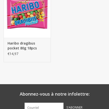
Botanicals
Bonbons pour la bonbonnière
Rouleaux de caisse thermiques
Haribo dragibus
pocket 80g 18pcs
Produits d'hygiène
€14,97
Cadeaux d'entreprise
Machines à café
Matériel d'emballage
Abonnez-vous à notre infolettre:
Fournitures de bureau
S'ABONNER