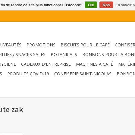
afin de rendre ce site plus fonctionnel. D'accord?
Oui
Non
En savoir p
UVEAUTÉS
PROMOTIONS
BISCUITS POUR LE CAFÉ
CONFISER
RITIFS / SNACKS SALÉS
BOTANICALS
BONBONS POUR LA BON
HYGIÈNE
CADEAUX D'ENTREPRISE
MACHINES À CAFÉ
MATÉRI
S
PRODUITS COVID-19
CONFISERIE SAINT-NICOLAS
BONBON
ute zak