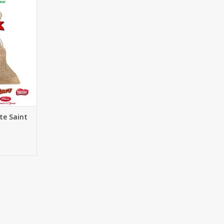
aint Nicolas
NIER
ute Saint