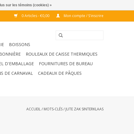
lus sur les témoins (cookies) »
0 Articles - €0,00
Mon compte / S'inscrire
IE
BOISSONS
BONNIÈRE
ROULEAUX DE CAISSE THERMIQUES
EL D'EMBALLAGE
FOURNITURES DE BUREAU
S DE CARNAVAL
CADEAUX DE PÂQUES
ACCUEIL
/
MOTS-CLÉS
/
JUTE ZAK SINTERKLAAS