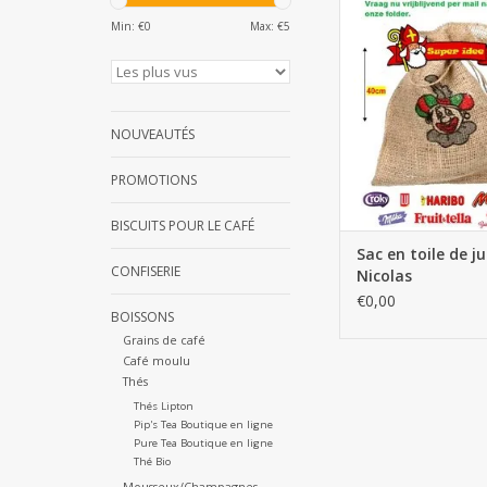
Sac en toile de jute S
Min: €
0
Max: €
5
AJOUTER AU PA
NOUVEAUTÉS
PROMOTIONS
BISCUITS POUR LE CAFÉ
Sac en toile de j
CONFISERIE
Nicolas
€0,00
BOISSONS
Grains de café
Café moulu
Thés
Thés Lipton
Pip's Tea Boutique en ligne
Pure Tea Boutique en ligne
Thé Bio
Mousseux/Champagnes