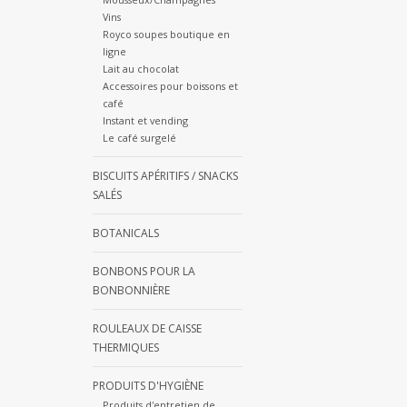
Vins
Royco soupes boutique en
ligne
Lait au chocolat
Accessoires pour boissons et
café
Instant et vending
Le café surgelé
BISCUITS APÉRITIFS / SNACKS
SALÉS
BOTANICALS
BONBONS POUR LA
BONBONNIÈRE
ROULEAUX DE CAISSE
THERMIQUES
PRODUITS D'HYGIÈNE
Produits d'entretien de