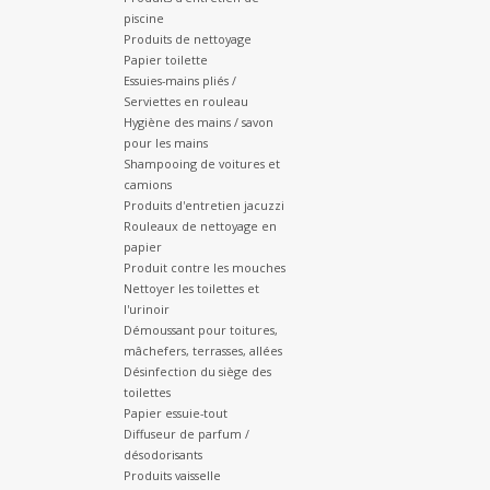
piscine
Produits de nettoyage
Papier toilette
Essuies-mains pliés /
Serviettes en rouleau
Hygiène des mains / savon
pour les mains
Shampooing de voitures et
camions
Produits d'entretien jacuzzi
Rouleaux de nettoyage en
papier
Produit contre les mouches
Nettoyer les toilettes et
l'urinoir
Démoussant pour toitures,
mâchefers, terrasses, allées
Désinfection du siège des
toilettes
Papier essuie-tout
Diffuseur de parfum /
désodorisants
Produits vaisselle