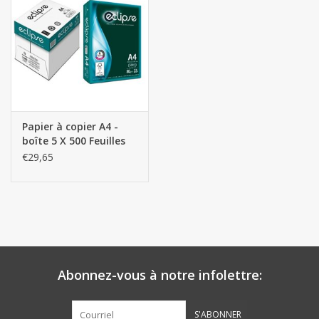
Botanicals
Bonbons pour la bonbonnière
Rouleaux de caisse thermiques
Papier à copier A4 -
boîte 5 X 500 Feuilles
Produits d'hygiène
€29,65
Cadeaux d'entreprise
Machines à café
Matériel d'emballage
Abonnez-vous à notre infolettre:
Fournitures de bureau
S'ABONNER