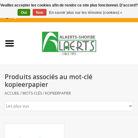
Veuillez accepter les cookies afin de rendre ce site plus fonctionnel. D'accord?
Oui
Non
En savoir plus sur les témoins (cookies) »
0 Articles - €0,00
Accueil
Nouveautés
Promotions
Produits associés au mot-clé
Biscuits pour le café
kopieerpapier
ACCUEIL
/
MOTS-CLÉS
/
KOPIEERPAPIER
Confiserie
Boissons
Biscuits apéritifs / Snacks salés