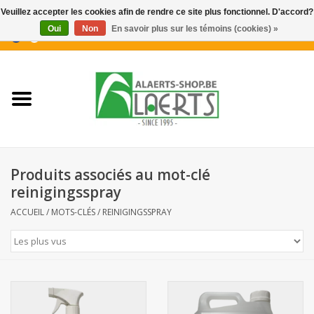
Veuillez accepter les cookies afin de rendre ce site plus fonctionnel. D'accord?
Oui
Non
En savoir plus sur les témoins (cookies) »
0 Articles - €0,00
Accueil
Nouveautés
Promotions
Produits associés au mot-clé
Biscuits pour le café
reinigingsspray
ACCUEIL
/
MOTS-CLÉS
/
REINIGINGSSPRAY
Confiserie
Boissons
Biscuits apéritifs / Snacks salés