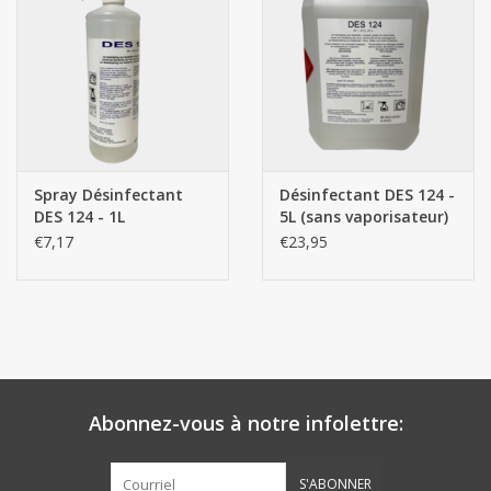
Botanicals
Bonbons pour la bonbonnière
Rouleaux de caisse thermiques
Spray Désinfectant
Désinfectant DES 124 -
DES 124 - 1L
5L (sans vaporisateur)
Produits d'hygiène
€7,17
€23,95
Cadeaux d'entreprise
Machines à café
Matériel d'emballage
Abonnez-vous à notre infolettre:
Fournitures de bureau
S'ABONNER