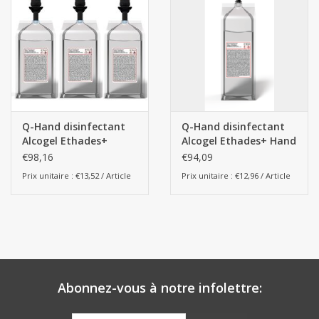
Botanicals
Bonbons pour la bonbonnière
Rouleaux de caisse thermiques
Q-Hand disinfectant
Q-Hand disinfectant
Alcogel Ethades+
Alcogel Ethades+ Hand
Produits d'hygiène
Automatic - 6 x
Rub - 6 x 1000ml (pour
€98,16
€94,09
1000ml Handrub
distributeur manuel)
Prix unitaire : €13,52 / Article
Prix unitaire : €12,96 / Article
Cadeaux d'entreprise
Machines à café
Matériel d'emballage
Abonnez-vous à notre infolettre:
Fournitures de bureau