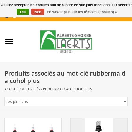
Veuillez accepter les cookies afin de rendre ce site plus fonctionnel. D'accord?
Oui
Non
En savoir plus sur les témoins (cookies) »
0 Articles - €0,00
Accueil
Nouveautés
Promotions
Produits associés au mot-clé rubbermaid
Biscuits pour le café
alcohol plus
ACCUEIL
/
MOTS-CLÉS
/
RUBBERMAID ALCOHOL PLUS
Confiserie
Boissons
Biscuits apéritifs / Snacks salés