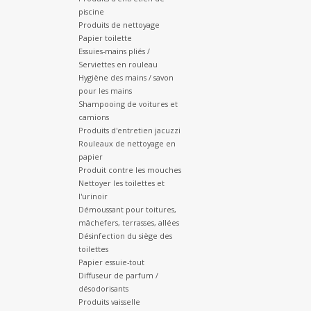
piscine
Produits de nettoyage
Papier toilette
Essuies-mains pliés /
Serviettes en rouleau
Hygiène des mains / savon
pour les mains
Shampooing de voitures et
camions
Produits d'entretien jacuzzi
Rouleaux de nettoyage en
papier
Produit contre les mouches
Nettoyer les toilettes et
l'urinoir
Démoussant pour toitures,
mâchefers, terrasses, allées
Désinfection du siège des
toilettes
Papier essuie-tout
Diffuseur de parfum /
désodorisants
Produits vaisselle