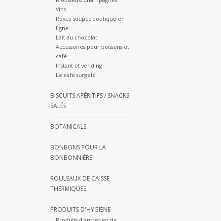
Vins
Royco soupes boutique en
ligne
Lait au chocolat
Accessoires pour boissons et
café
Instant et vending
Le café surgelé
BISCUITS APÉRITIFS / SNACKS
SALÉS
BOTANICALS
BONBONS POUR LA
BONBONNIÈRE
ROULEAUX DE CAISSE
THERMIQUES
PRODUITS D'HYGIÈNE
Produits d'entretien de