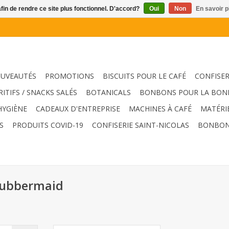
afin de rendre ce site plus fonctionnel. D'accord?
Oui
Non
En savoir p
UVEAUTÉS
PROMOTIONS
BISCUITS POUR LE CAFÉ
CONFISER
RITIFS / SNACKS SALÉS
BOTANICALS
BONBONS POUR LA BON
HYGIÈNE
CADEAUX D'ENTREPRISE
MACHINES À CAFÉ
MATÉRI
S
PRODUITS COVID-19
CONFISERIE SAINT-NICOLAS
BONBON
 rubbermaid