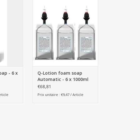
 6 x 1000ml
Q-Lotion foam soap Automatic -
 manuel)
6 x 1000ml
NIER
AJOUTER AU PANIER
ap - 6 x
Q-Lotion foam soap
Automatic - 6 x 1000ml
uel)
€68,81
rticle
Prix unitaire : €9,47 / Article