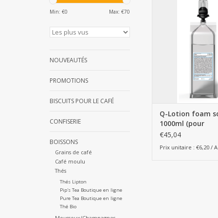
Q-Lotion foam soap -
(pour distributeur
Min: €
0
Max: €
70
AJOUTER AU PA
NOUVEAUTÉS
PROMOTIONS
BISCUITS POUR LE CAFÉ
Q-Lotion foam so
CONFISERIE
1000ml (pour
distributeur man
€45,04
BOISSONS
Prix unitaire : €6,20 / A
Grains de café
Café moulu
Thés
Thés Lipton
Pip's Tea Boutique en ligne
Pure Tea Boutique en ligne
Thé Bio
Mousseux/Champagnes