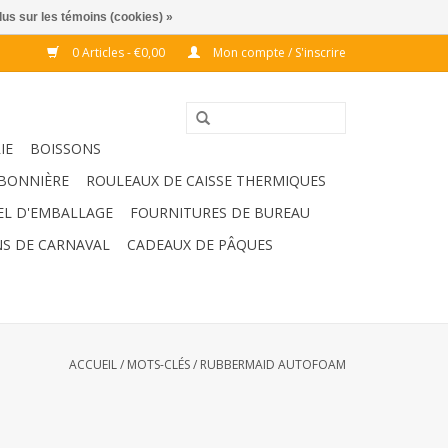
lus sur les témoins (cookies) »
0 Articles - €0,00
Mon compte / S'inscrire
IE
BOISSONS
BONNIÈRE
ROULEAUX DE CAISSE THERMIQUES
EL D'EMBALLAGE
FOURNITURES DE BUREAU
S DE CARNAVAL
CADEAUX DE PÂQUES
ACCUEIL
/
MOTS-CLÉS
/
RUBBERMAID AUTOFOAM