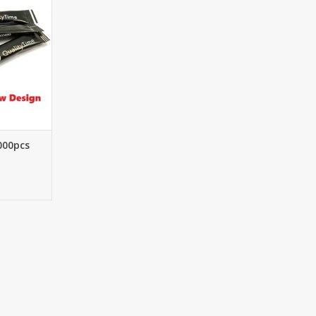
NIER
000pcs