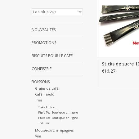
AJOUTER AU PA
NOUVEAUTÉS
PROMOTIONS
BISCUITS POUR LE CAFÉ
Sticks de sucre 1
CONFISERIE
€16,27
BOISSONS
Grains de café
Café moulu
Thés
Thés Lipton
Pip's Tea Boutique en ligne
Pure Tea Boutique en ligne
Thé Bio
Mousseux/Champagnes
Vins