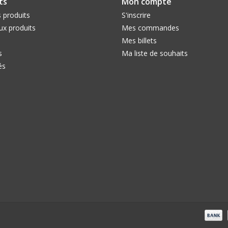
ts
Mon compte
 produits
S'inscrire
x produits
Mes commandes
Mes billets
s
Ma liste de souhaits
és