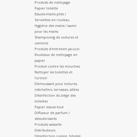
Produits de nettoyage
Papier toilette
Essuies-mains pliés /
Serviettes en rouleau
Hygiène des mains / savon
pour les mains
Shampooing de voitures et
camions
Produits d'entretien jacuzzi
Rouleaux de nettoyage en
papier
Produit contre les mouches
Nettoyer les toilettes et
l'urinoir
Démoussant pour toitures,
mâchefers, terrasses, allées
Désinfection du siège des
toilettes
Papier essuie-tout
Diffuseur de parfum /
désodorisants
Produits vaisselle
Distributeurs
Désinfection cuisine, hôpital,