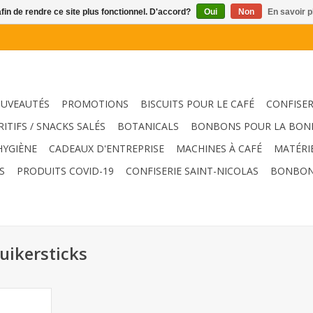
afin de rendre ce site plus fonctionnel. D'accord?
Oui
Non
En savoir p
UVEAUTÉS
PROMOTIONS
BISCUITS POUR LE CAFÉ
CONFISER
RITIFS / SNACKS SALÉS
BOTANICALS
BONBONS POUR LA BON
HYGIÈNE
CADEAUX D'ENTREPRISE
MACHINES À CAFÉ
MATÉRI
S
PRODUITS COVID-19
CONFISERIE SAINT-NICOLAS
BONBON
uikersticks
1000pcs