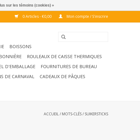
lus sur les témoins (cookies) »
0 Articles - €0,00
Mon compte / S'inscrire
IE
BOISSONS
BONNIÈRE
ROULEAUX DE CAISSE THERMIQUES
EL D'EMBALLAGE
FOURNITURES DE BUREAU
S DE CARNAVAL
CADEAUX DE PÂQUES
ACCUEIL
/
MOTS-CLÉS
/
SUIKERSTICKS