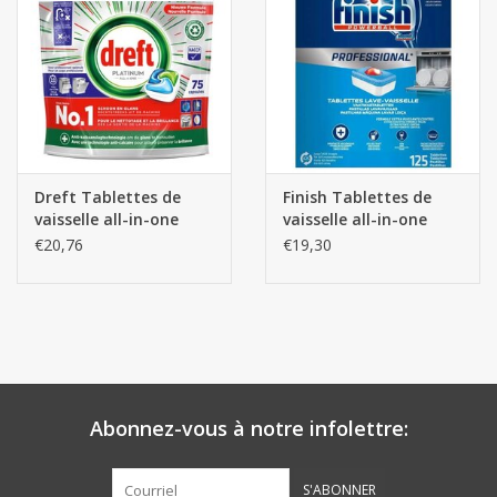
Botanicals
Bonbons pour la bonbonnière
Rouleaux de caisse thermiques
Dreft Tablettes de
Finish Tablettes de
vaisselle all-in-one
vaisselle all-in-one
Produits d'hygiène
75pcs
125pcs
€20,76
€19,30
Cadeaux d'entreprise
Machines à café
Matériel d'emballage
Abonnez-vous à notre infolettre:
Fournitures de bureau
S'ABONNER