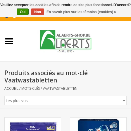
Veuillez accepter les cookies afin de rendre ce site plus fonctionnel. D'accord?
Oui
Non
En savoir plus sur les témoins (cookies) »
0 Articles - €0,00
Accueil
Nouveautés
Promotions
Produits associés au mot-clé
Biscuits pour le café
Vaatwastabletten
ACCUEIL
/
MOTS-CLÉS
/
VAATWASTABLETTEN
Confiserie
Boissons
Biscuits apéritifs / Snacks salés