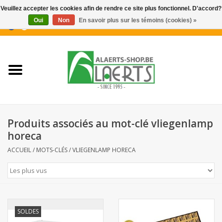
Veuillez accepter les cookies afin de rendre ce site plus fonctionnel. D'accord?
Oui
Non
En savoir plus sur les témoins (cookies) »
0 Articles - €0,00
Accueil
Nouveautés
Promotions
Produits associés au mot-clé vliegenlamp
Biscuits pour le café
horeca
ACCUEIL
/
MOTS-CLÉS
/
VLIEGENLAMP HORECA
Confiserie
Boissons
SOLDES
Biscuits apéritifs / Snacks salés