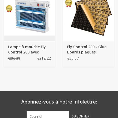
Botanicals
Bonbons pour la bonbonnière
Rouleaux de caisse thermiques
Lampe à mouche Fly
Fly Control 200 - Glue
Control 200 avec
Boards plaques
Produits d'hygiène
plaque adhésive
adhésives 6pcs
€212,22
€35,37
€265,28
Cadeaux d'entreprise
Machines à café
Matériel d'emballage
Abonnez-vous à notre infolettre:
Fournitures de bureau
S'ABONNER