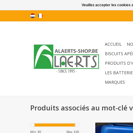
Veuillez accepter les cookies 
ACCUEIL
NO
BISCUITS APÉ
PRODUITS D'
LES BATTERIE
MARQUES
Produits associés au mot-clé v
Hypochlorite de sodi
20L (emballage j
Min: €
0
Max: €
45