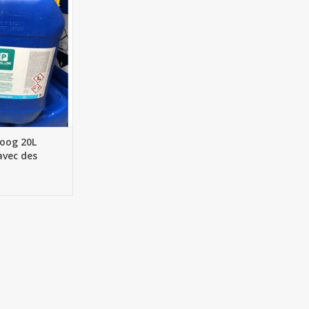
AU PANIER
loog 20L
avec des