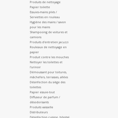
Produits de nettoyage
Papier toilette
Essuies-mains pliés /
Serviettes en rouleau
Hygiène des mains / savon
pour les mains
Shampooing de voitures et
camions
Produits d'entretien jacuzzi
Rouleaux de nettoyage en
papier
Produit contre les mouches
Nettoyer les toilettes et
l'urinoir
Démoussant pour toitures,
mâchefers, terrasses, allées
Désinfection du siège des
toilettes
Papier essuie-tout
Diffuseur de parfum /
désodorisants
Produits vaisselle
Distributeurs
Désinfection cuisine, hôpital,