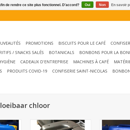
afin de rendre ce site plus fonctionnel. D'accord?
Oui
Non
En savoir p
UVEAUTÉS
PROMOTIONS
BISCUITS POUR LE CAFÉ
CONFISER
RITIFS / SNACKS SALÉS
BOTANICALS
BONBONS POUR LA BON
HYGIÈNE
CADEAUX D'ENTREPRISE
MACHINES À CAFÉ
MATÉRI
S
PRODUITS COVID-19
CONFISERIE SAINT-NICOLAS
BONBON
loeibaar chloor
um - chlore
Chloorstabil 30KG/25L Brenntag
Chloorbleekloo
etable)
(emballage jetable)
avec de