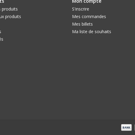
ts
Mon compte
 produits
S'inscrire
x produits
Mes commandes
Mes billets
s
Ma liste de souhaits
és