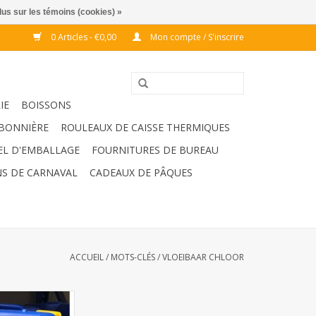
lus sur les témoins (cookies) »
0 Articles - €0,00
Mon compte / S'inscrire
IE
BOISSONS
BONNIÈRE
ROULEAUX DE CAISSE THERMIQUES
EL D'EMBALLAGE
FOURNITURES DE BUREAU
S DE CARNAVAL
CADEAUX DE PÂQUES
ACCUEIL
/
MOTS-CLÉS
/
VLOEIBAAR CHLOOR
g 20L (emballage
s vides)