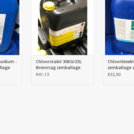
NIER
AJOUTER AU PANIER
AJOUTER 
sodium -
Chloorstabil 30KG/25L
Chloorbleek
llage
Brenntag (emballage
(emballage 
jetable)
vides)
€41,13
€32,90