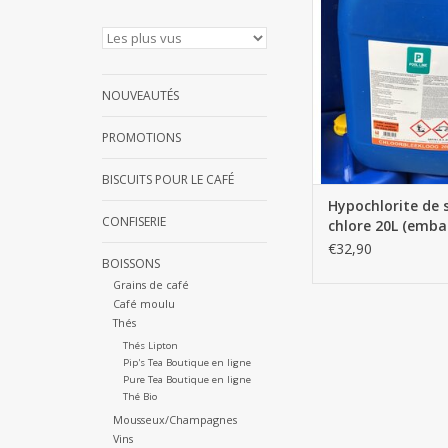
AJOUTER AU PA
NOUVEAUTÉS
PROMOTIONS
BISCUITS POUR LE CAFÉ
Hypochlorite de 
CONFISERIE
chlore 20L (emba
jetable)
€32,90
BOISSONS
Grains de café
Café moulu
Thés
Thés Lipton
Pip's Tea Boutique en ligne
Pure Tea Boutique en ligne
Thé Bio
Mousseux/Champagnes
Vins