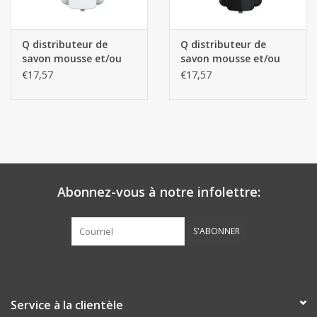
Les batteries
Q distributeur de
Q distributeur de
savon mousse et/ou
savon mousse et/ou
Produits Covid-19
gel d'alcool Manuel -
gel d'alcool Manuel -
€17,57
€17,57
Blanc 1L
Noir 1L
Confiserie Saint-Nicolas
Bonbons de carnaval
Cadeaux de Pâques
Abonnez-vous à notre infolettre:
Marques
S'ABONNER
Service à la clientèle