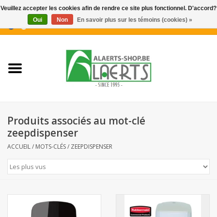
Veuillez accepter les cookies afin de rendre ce site plus fonctionnel. D'accord?
Oui
Non
En savoir plus sur les témoins (cookies) »
0 Articles - €0,00
Accueil
Nouveautés
Promotions
Produits associés au mot-clé
Biscuits pour le café
zeepdispenser
ACCUEIL
/
MOTS-CLÉS
/
ZEEPDISPENSER
Confiserie
Boissons
Biscuits apéritifs / Snacks salés