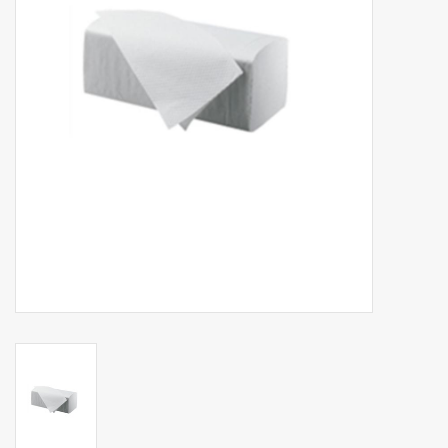
Botanicals
Bonbons pour la bonbonnière
Rouleaux de caisse thermiques
Produits d'hygiène
Cadeaux d'entreprise
Machines à café
Matériel d'emballage
Fournitures de bureau