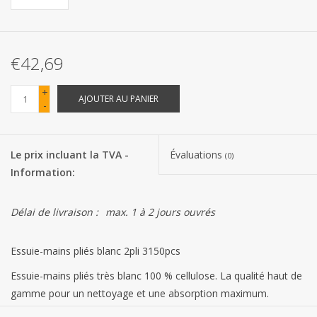
Les batteries
€42,69
Produits Covid-19
+
AJOUTER AU PANIER
-
Confiserie Saint-Nicolas
Bonbons de carnaval
Le prix incluant la TVA -
Évaluations
(0)
Information:
Cadeaux de Pâques
Délai de livraison :
max. 1 à 2 jours ouvrés
Marques
Essuie-mains pliés blanc 2pli 3150pcs
Essuie-mains pliés très blanc 100 % cellulose. La qualité haut de
gamme pour un nettoyage et une absorption maximum.