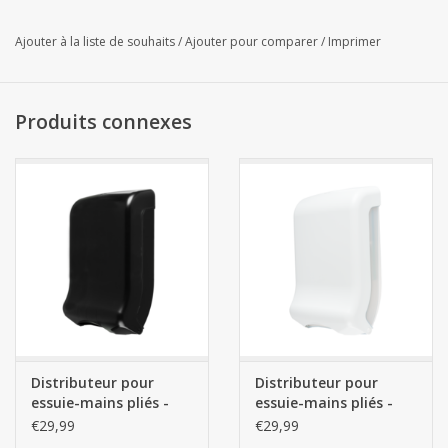
Compatible avec les distributeurs ci-dessous.
(ÉGALEMENT COMPATIBLE AVEC LES DISTRIBUTEURS TORK
Ajouter à la liste de souhaits
/
Ajouter pour comparer
/
Imprimer
H3)
Produits connexes
Distributeur pour
Distributeur pour
essuie-mains pliés -
essuie-mains pliés -
Noir
Blanc
€29,99
€29,99