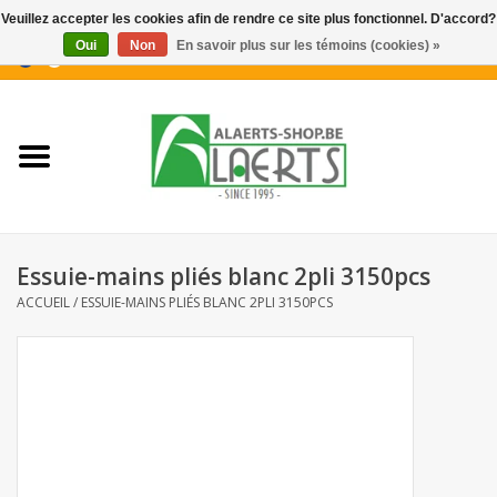
Veuillez accepter les cookies afin de rendre ce site plus fonctionnel. D'accord?
Oui
Non
En savoir plus sur les témoins (cookies) »
0 Articles - €0,00
Accueil
Nouveautés
Promotions
Essuie-mains pliés blanc 2pli 3150pcs
Biscuits pour le café
ACCUEIL
/
ESSUIE-MAINS PLIÉS BLANC 2PLI 3150PCS
Confiserie
Boissons
Biscuits apéritifs / Snacks salés