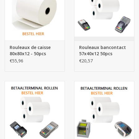
Botanicals
Bonbons pour la bonbonnière
Rouleaux de caisse
Rouleaux bancontact
Rouleaux de caisse thermiques
80x80x12 - 50pcs
57x40x12 50pcs
€55,96
€20,57
Produits d'hygiène
Cadeaux d'entreprise
Machines à café
Matériel d'emballage
Fournitures de bureau