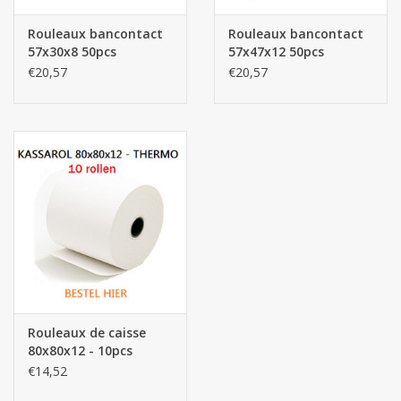
Rouleaux bancontact
Rouleaux bancontact
Les batteries
57x30x8 50pcs
57x47x12 50pcs
€20,57
€20,57
Produits Covid-19
Confiserie Saint-Nicolas
Bonbons de carnaval
Cadeaux de Pâques
Marques
Rouleaux de caisse
80x80x12 - 10pcs
€14,52