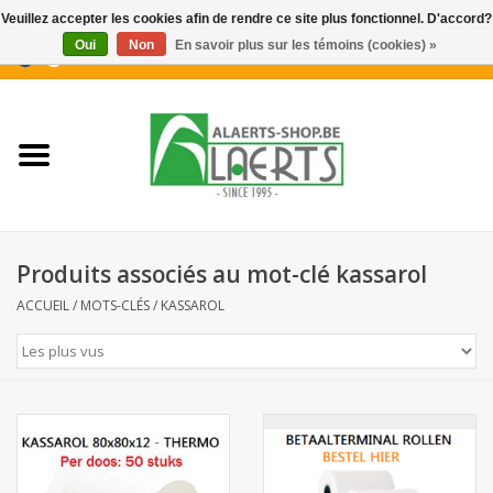
Veuillez accepter les cookies afin de rendre ce site plus fonctionnel. D'accord?
Oui
Non
En savoir plus sur les témoins (cookies) »
0 Articles - €0,00
Accueil
Nouveautés
Promotions
Produits associés au mot-clé kassarol
Biscuits pour le café
ACCUEIL
/
MOTS-CLÉS
/
KASSAROL
Confiserie
Boissons
Biscuits apéritifs / Snacks salés