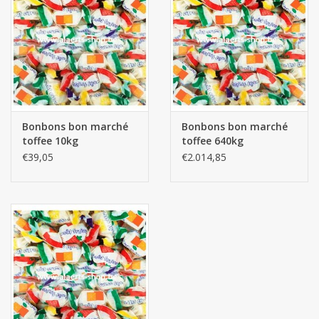
Botanicals
Bonbons pour la bonbonnière
Rouleaux de caisse thermiques
Bonbons bon marché
Bonbons bon marché
toffee 10kg
toffee 640kg
Produits d'hygiène
€39,05
€2.014,85
Cadeaux d'entreprise
Machines à café
Matériel d'emballage
Fournitures de bureau