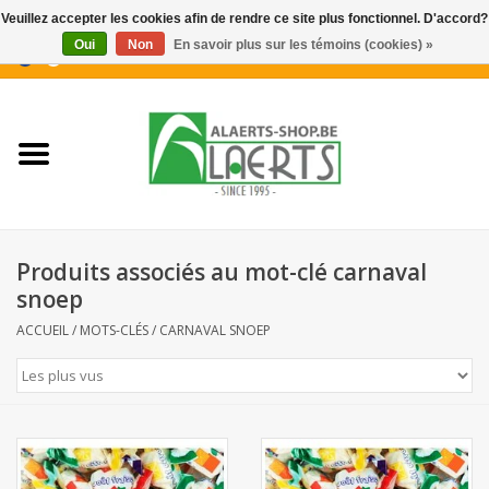
Veuillez accepter les cookies afin de rendre ce site plus fonctionnel. D'accord?
Oui
Non
En savoir plus sur les témoins (cookies) »
0 Articles - €0,00
Accueil
Nouveautés
Promotions
Produits associés au mot-clé carnaval
Biscuits pour le café
snoep
ACCUEIL
/
MOTS-CLÉS
/
CARNAVAL SNOEP
Confiserie
Boissons
Biscuits apéritifs / Snacks salés