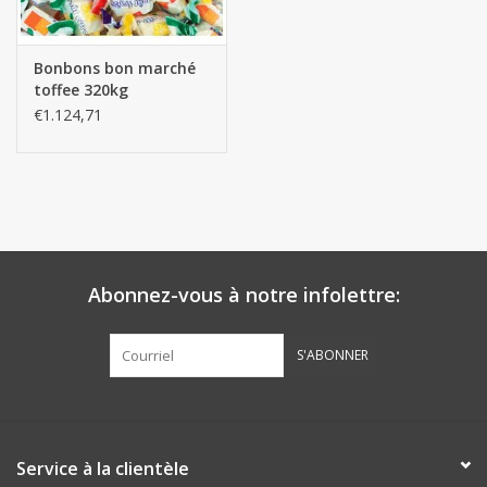
Les batteries
Bonbons bon marché
toffee 320kg
Produits Covid-19
€1.124,71
Confiserie Saint-Nicolas
Bonbons de carnaval
Cadeaux de Pâques
Abonnez-vous à notre infolettre:
Marques
S'ABONNER
Service à la clientèle