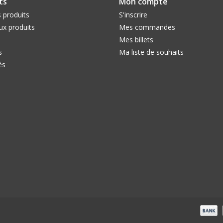
ts
Mon compte
 produits
S'inscrire
x produits
Mes commandes
Mes billets
s
Ma liste de souhaits
és