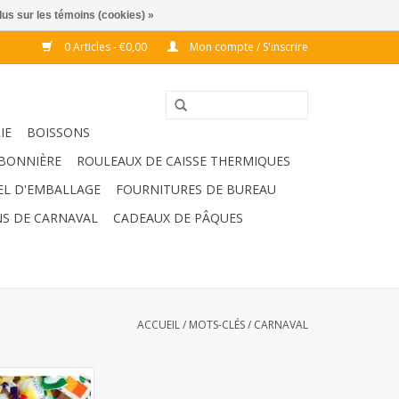
lus sur les témoins (cookies) »
0 Articles - €0,00
Mon compte / S'inscrire
IE
BOISSONS
BONNIÈRE
ROULEAUX DE CAISSE THERMIQUES
EL D'EMBALLAGE
FOURNITURES DE BUREAU
S DE CARNAVAL
CADEAUX DE PÂQUES
ACCUEIL
/
MOTS-CLÉS
/
CARNAVAL
marché toffee
0kg