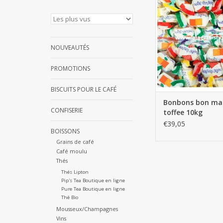
AJOUTER AU PA
NOUVEAUTÉS
PROMOTIONS
BISCUITS POUR LE CAFÉ
Bonbons bon ma
CONFISERIE
toffee 10kg
€39,05
BOISSONS
Grains de café
Café moulu
Thés
Thés Lipton
Pip's Tea Boutique en ligne
Pure Tea Boutique en ligne
Thé Bio
Mousseux/Champagnes
Vins