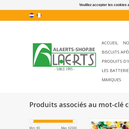
Veuillez accepter les cookies 
ACCUEIL
NO
BISCUITS APÉ
PRODUITS D'
LES BATTERIE
MARQUES
Produits associés au mot-clé 
Bonbons bon march
10kg
Min: €
0
Max: €
2500