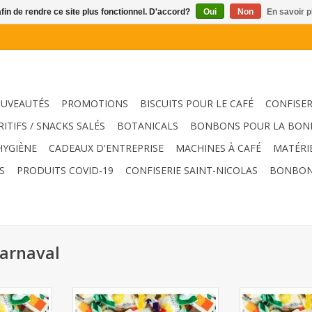
afin de rendre ce site plus fonctionnel. D'accord?
Oui
Non
En savoir p
UVEAUTÉS
PROMOTIONS
BISCUITS POUR LE CAFÉ
CONFISER
RITIFS / SNACKS SALÉS
BOTANICALS
BONBONS POUR LA BON
HYGIÈNE
CADEAUX D'ENTREPRISE
MACHINES À CAFÉ
MATÉRI
S
PRODUITS COVID-19
CONFISERIE SAINT-NICOLAS
BONBON
carnaval
é toffee
Bonbons bon marché toffee
Bonbons bon 
640kg
32