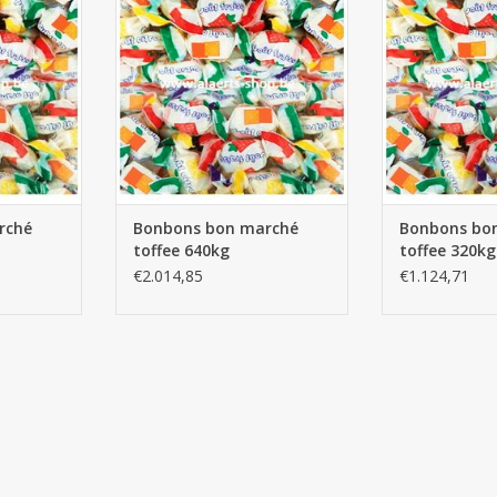
NIER
AJOUTER AU PANIER
AJOUTER 
rché
Bonbons bon marché
Bonbons bo
toffee 640kg
toffee 320kg
€2.014,85
€1.124,71