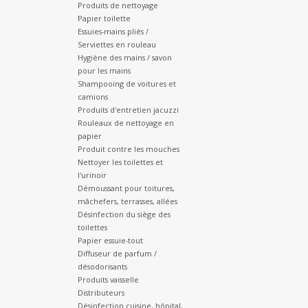
Produits de nettoyage
Papier toilette
Essuies-mains pliés /
Serviettes en rouleau
Hygiène des mains / savon
pour les mains
Shampooing de voitures et
camions
Produits d'entretien jacuzzi
Rouleaux de nettoyage en
papier
Produit contre les mouches
Nettoyer les toilettes et
l'urinoir
Démoussant pour toitures,
mâchefers, terrasses, allées
Désinfection du siège des
toilettes
Papier essuie-tout
Diffuseur de parfum /
désodorisants
Produits vaisselle
Distributeurs
Désinfection cuisine, hôpital,