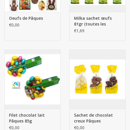
Les batteries
Oeufs de Pâques
Milka sachet œufs
81gr (toutes les
€0,00
Produits Covid-19
saveurs disponibles)
€1,69
Confiserie Saint-Nicolas
Bonbons de carnaval
Cadeaux de Pâques
Marques
Filet chocolat lait
Sachet de chocolat
Pâques 85g
creux Pâques
€0,00
€0,00