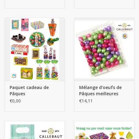
Paquet cadeau de
Mélange d'oeufs de
Pâques
Pâques meilleures
saveurs - 1kg Quality
€0,00
€14,11