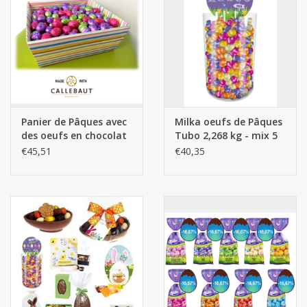
Botanicals
Bonbons pour la bonbonnière
Rouleaux de caisse thermiques
Panier de Pâques avec
Milka oeufs de Pâques
des oeufs en chocolat
Tubo 2,268 kg - mix 5
Produits d'hygiène
3kg
goûts
€45,51
€40,35
Cadeaux d'entreprise
Machines à café
Matériel d'emballage
Fournitures de bureau