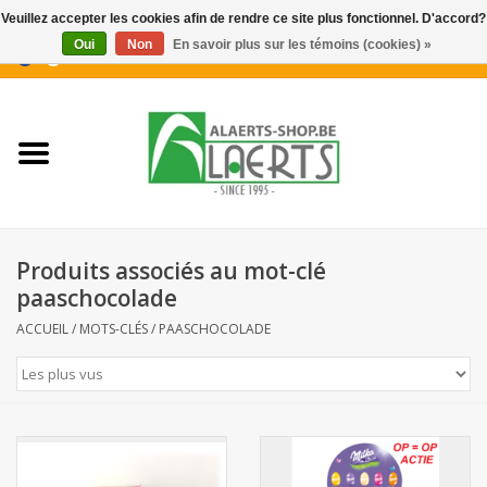
Veuillez accepter les cookies afin de rendre ce site plus fonctionnel. D'accord?
Oui
Non
En savoir plus sur les témoins (cookies) »
0 Articles - €0,00
Accueil
Nouveautés
Promotions
Produits associés au mot-clé
Biscuits pour le café
paaschocolade
ACCUEIL
/
MOTS-CLÉS
/
PAASCHOCOLADE
Confiserie
Boissons
Biscuits apéritifs / Snacks salés