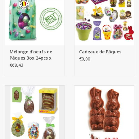
Mélange d'oeufs de
Cadeaux de Pâques
Pâques Box 24pcs x
€0,00
150g
€68,43