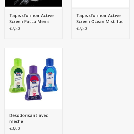
Tapis d'urinoir Active
Tapis d'urinoir Active
Screen Pacco Men's
Screen Ocean Mist 1pc
Perfume (avec bloc de
(avec bloc de
€7,20
€7,20
nettoyage)
nettoyage)
Désodorisant avec
mèche
€3,00