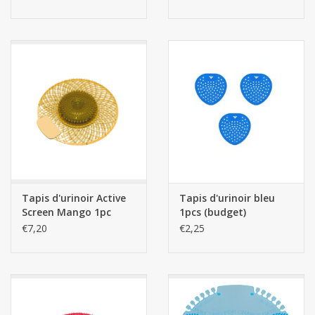
privé)
Tapis d'urinoir Active
Tapis d'urinoir bleu
Screen Mango 1pc
1pcs (budget)
(avec bloc de
€7,20
€2,25
nettoyage)