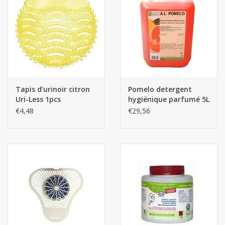
Botanicals
Bonbons pour la bonbonnière
Rouleaux de caisse thermiques
Tapis d'urinoir citron
Pomelo detergent
Uri-Less 1pcs
hygiënique parfumé 5L
Produits d'hygiène
€4,48
€29,56
Cadeaux d'entreprise
Machines à café
Matériel d'emballage
Fournitures de bureau