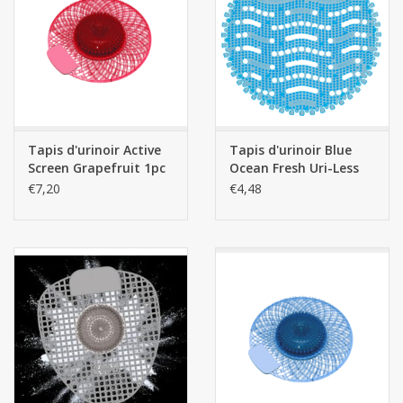
Tapis d'urinoir Active
Tapis d'urinoir Blue
Screen Grapefruit 1pc
Ocean Fresh Uri-Less
(avec bloc de
1pcs
€7,20
€4,48
nettoyage)