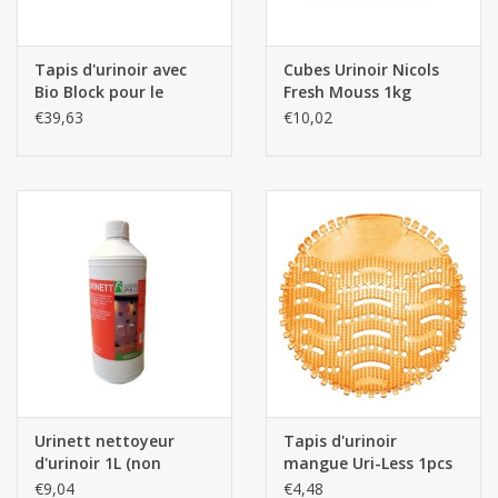
Les batteries
Tapis d'urinoir avec
Cubes Urinoir Nicols
Bio Block pour le
Fresh Mouss 1kg
Produits Covid-19
nettoyage 12pcs
€39,63
€10,02
Confiserie Saint-Nicolas
Bonbons de carnaval
Cadeaux de Pâques
Marques
Urinett nettoyeur
Tapis d'urinoir
d'urinoir 1L (non
mangue Uri-Less 1pcs
destiné à un usage
€9,04
€4,48