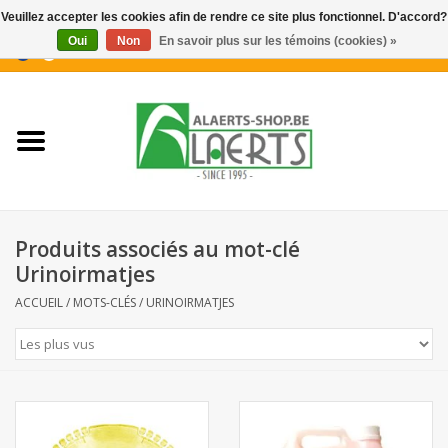
Veuillez accepter les cookies afin de rendre ce site plus fonctionnel. D'accord?
Oui
Non
En savoir plus sur les témoins (cookies) »
0 Articles - €0,00
Accueil
Nouveautés
Promotions
Produits associés au mot-clé
Biscuits pour le café
Urinoirmatjes
ACCUEIL
/
MOTS-CLÉS
/
URINOIRMATJES
Confiserie
Boissons
Biscuits apéritifs / Snacks salés