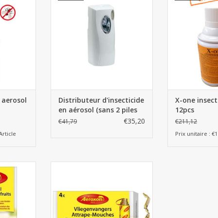
NIER
AJOUTER 
AJOUTER AU PANIER
 aerosol
Distributeur d'insecticide
X-one insect
en aérosol (sans 2 piles
12pcs
AA)
€35,20
€41,79
€211,12
Article
Prix unitaire : €1
fruits -
Atrrape-Mouches 4 pcs -
Aeroxon
NIER
AJOUTER AU PANIER