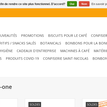
afin de rendre ce site plus fonctionnel. D'accord?
Oui
Non
En savoir p
UVEAUTÉS
PROMOTIONS
BISCUITS POUR LE CAFÉ
CONFISER
RITIFS / SNACKS SALÉS
BOTANICALS
BONBONS POUR LA BON
HYGIÈNE
CADEAUX D'ENTREPRISE
MACHINES À CAFÉ
MATÉRI
S
PRODUITS COVID-19
CONFISERIE SAINT-NICOLAS
BONBON
x-one
rosol 6pcs
Distributeur d'insecticide en
X-one insectici
SOLDES
SOLDES
aérosol (sans 2 piles AA)