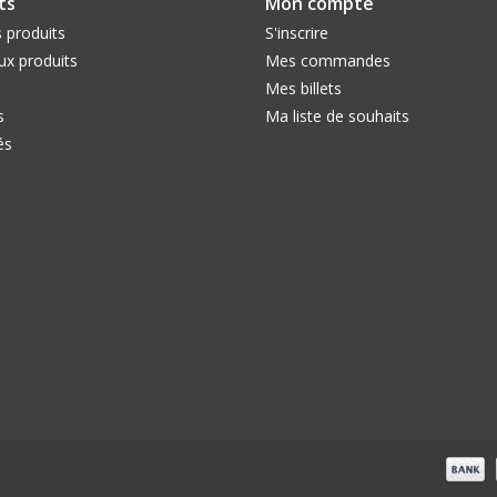
ts
Mon compte
 produits
S'inscrire
x produits
Mes commandes
Mes billets
s
Ma liste de souhaits
és