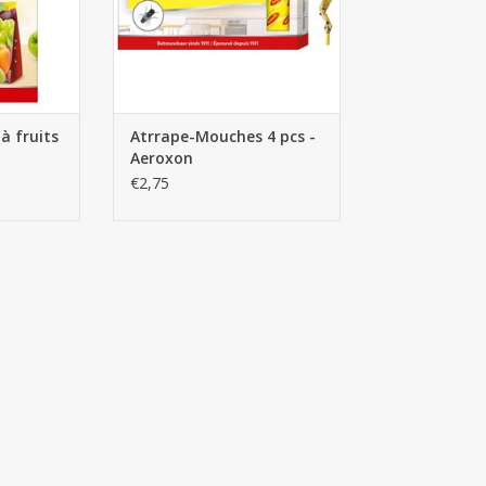
à fruits
Atrrape-Mouches 4 pcs -
Aeroxon
€2,75