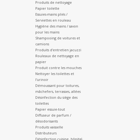
Produits de nettoyage
Papier toilette
Essuies-mains pliés /
Serviettes en rouleau
Hygiène des mains / savon
pour les mains
Shampooing de voitures et
camions
Produits d'entretien jacuzzi
Rouleaux de nettoyage en
papier
Produit contre les mouches
Nettoyer les toilettes et
l'urinoir
Démoussant pour toitures,
mâchefers, terrasses, allées
Désinfection du siège des
toilettes
Papier essuie-tout
Diffuseur de parfum /
désodorisants
Produits vaisselle
Distributeurs
Désinfection cuisine, hôpital,