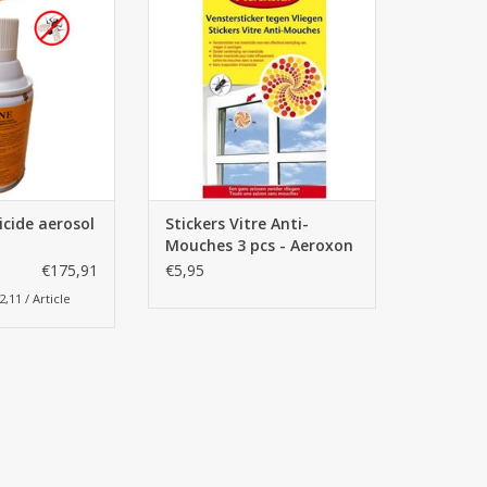
AU PANIER
AJOUTER AU PANIER
icide aerosol
Stickers Vitre Anti-
Mouches 3 pcs - Aeroxon
€175,91
€5,95
2,11 / Article