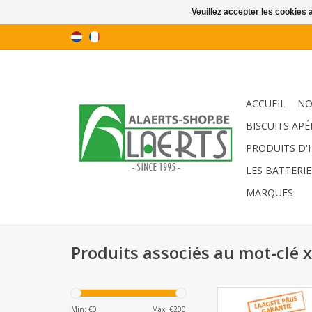
Veuillez accepter les cookies 
ACCUEIL
NO
BISCUITS APÉ
PRODUITS D'
LES BATTERIE
MARQUES
Produits associés au mot-clé 
X-one insecticide ae
Min: €
0
Max: €
200