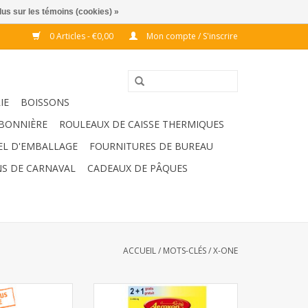
lus sur les témoins (cookies) »
0 Articles - €0,00
Mon compte / S'inscrire
IE
BOISSONS
BONNIÈRE
ROULEAUX DE CAISSE THERMIQUES
EL D'EMBALLAGE
FOURNITURES DE BUREAU
S DE CARNAVAL
CADEAUX DE PÂQUES
ACCUEIL
/
MOTS-CLÉS
/
X-ONE
de aerosol 12pcs
Stickers Vitre Anti-Mouches 3 pcs
- Aeroxon