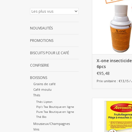
AJOUTER AU PA
NOUVEAUTÉS
PROMOTIONS
BISCUITS POUR LE CAFÉ
X-one insecticide
CONFISERIE
6pcs
€95,48
BOISSONS
Prix unitaire : €13,15 / 
Grains de café
Café moulu
Thés
Piège à mouches à 
Thés Lipton
Aeroxon
Pip's Tea Boutique en ligne
Pure Tea Boutique en ligne
AJOUTER AU PA
Thé Bio
Mousseux/Champagnes
Vins