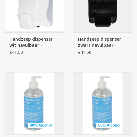
Handzeep dispenser
Handzeep dispenser
wit navulbaar -
zwart navulbaar -
vloeibare zeep
vloeibare zeep
€41,50
€41,50