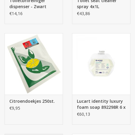
Toiletbrilreiniger
Toilet seat cleaner
dispenser - Zwart
spray 4x1L
€14,16
€43,86
Citroendoekjes 250st.
Lucart identity luxury
foam soap 892298R 6 x
€9,95
800ml
€60,13