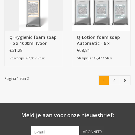
Q-Hygienic foam soap
Q-Lotion foam soap
- 6 x 1000ml (voor
Automatic - 6 x
handmatige dispenser)
1000ml
€51,28
€68,81
Stukprijs : €7,06 / Stuk
Stukprijs : €9,47 / Stuk
Pagina 1 van 2
1
2
Meld je aan voor onze nieuwsbrief:
ABONNEER