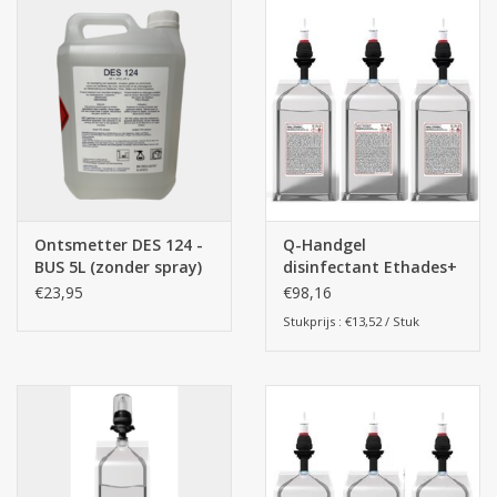
Ontsmetter DES 124 -
Q-Handgel
BUS 5L (zonder spray)
disinfectant Ethades+
Automatic - 6 x
€23,95
€98,16
1000ml Alcoholgel
Stukprijs : €13,52 / Stuk