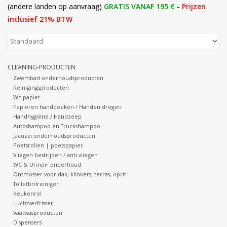
(andere landen op aanvraag)
GRATIS VANAF 195 €
-
Prijzen
inclusief 21% BTW
Botanicals
Snoeppot-Snoep
CLEANING-PRODUCTEN
Kassarollen
Zwembad onderhoudsproducten
Reinigingsproducten
Wc papier
Cleaning-producten
Papieren handdoeken / Handen drogen
Handhygiëne / Handzeep
Autoshampoo en Truckshampoo
Relatiegeschenken
Jacuzzi onderhoudsproducten
Poetsrollen | poetspapier
Vliegen bestrijden / anti vliegen
Koffiemachines
WC & Urinoir onderhoud
Ontmosser voor dak, klinkers, terras, oprit
Toiletbrilreiniger
Verpakking
Keukenrol
Luchtverfrisser
Vaatwasproducten
Kantoorbenodigdheden
Dispensers