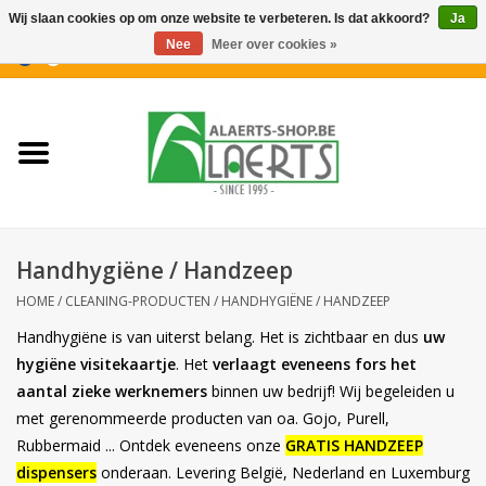
Wij slaan cookies op om onze website te verbeteren. Is dat akkoord?
Ja
Nee
Meer over cookies »
0 Artikelen - €0,00
Home
Nieuwigheden
PROMOTIES
Handhygiëne / Handzeep
Koffiekoekjes
HOME
/
CLEANING-PRODUCTEN
/
HANDHYGIËNE / HANDZEEP
Handhygiëne is van uiterst belang. Het is zichtbaar en dus
uw
Confiserie
hygiëne visitekaartje
. Het
verlaagt eveneens fors het
aantal zieke werknemers
binnen uw bedrijf! Wij begeleiden u
Dranken
met gerenommeerde producten van oa. Gojo, Purell,
Rubbermaid ... Ontdek eveneens onze
GRATIS HANDZEEP
Aperitiefkoekjes
dispensers
onderaan. Levering België, Nederland en Luxemburg