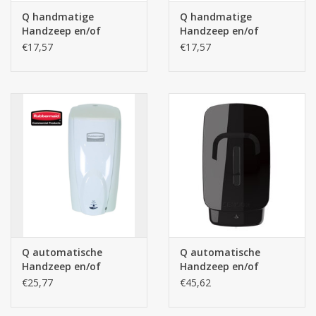
Q handmatige
Q handmatige
Handzeep en/of
Handzeep en/of
Alcoholgel Dispenser
Alcoholgel Dispenser
€17,57
€17,57
Zwart - 1L
Wit - 1L
Q automatische
Q automatische
Handzeep en/of
Handzeep en/of
Alcoholgel Dispenser
Alcoholgel Dispenser
€25,77
€45,62
1L - Wit (Rubbermaid)
1L - Zwart