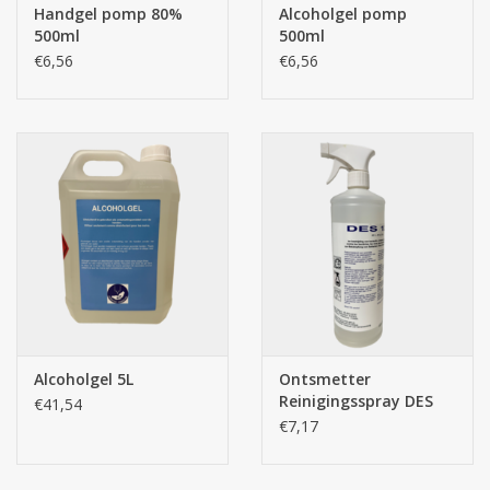
Handgel pomp 80%
Alcoholgel pomp
500ml
500ml
€6,56
€6,56
Alcoholgel 5L
Ontsmetter
Reinigingsspray DES
€41,54
124 - 1L
€7,17