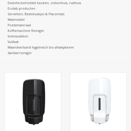
Desinfectiemiddel keuken, ziekenhuis, rusthuis
Ecolab producten
Batterijen
Servetten, Bestekzakjes & Placemats
Wasmiddel
Poetsmateriaal
Corona
Koffiemachine Reiniger
Vuilniszakken
Vuilbak
Sinterklaassnoep
Maandverband hygiënisch bio afvalsysteem
Sanitairreiniger
Carnavalssnoep
Paasgeschenken
Merken