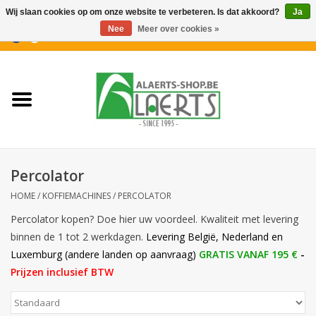
Wij slaan cookies op om onze website te verbeteren. Is dat akkoord?
Ja
Nee
Meer over cookies »
0 Artikelen - €0,00
Home
Nieuwigheden
PROMOTIES
Percolator
Koffiekoekjes
HOME
/
KOFFIEMACHINES
/
PERCOLATOR
Percolator kopen? Doe hier uw voordeel. Kwaliteit met levering
Confiserie
binnen de 1 tot 2 werkdagen.
Levering België, Nederland en
Luxemburg (andere landen op aanvraag)
GRATIS VANAF 195 €
-
Dranken
Prijzen inclusief BTW
Aperitiefkoekjes