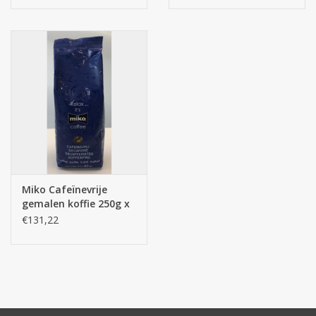
Batterijen
Corona
Sinterklaassnoep
Carnavalssnoep
Paasgeschenken
Miko Cafeïnevrije
gemalen koffie 250g x
16st.
€131,22
Merken