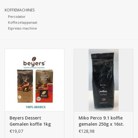
KOFFIEMACHINES
Botanicals
Percolator
Koffiezetapparaat
Espresso machine
Snoeppot-Snoep
Kassarollen
Cleaning-producten
Relatiegeschenken
Koffiemachines
Verpakking
Beyers Dessert
Miko Perco 9.1 koffie
Gemalen koffie 1kg
gemalen 250g x 16st.
(4x250g) 100% Arabica
€19,07
€128,98
Kantoorbenodigdheden