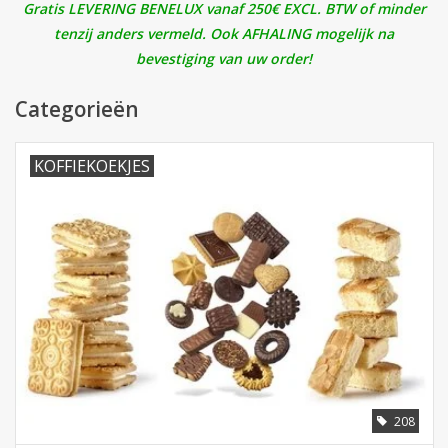
Gratis LEVERING BENELUX vanaf 250€ EXCL. BTW of minder
tenzij anders vermeld. Ook AFHALING mogelijk na
Botanicals
bevestiging van uw order!
Snoeppot-Snoep
Categorieën
Kassarollen
KOFFIEKOEKJES
Cleaning-producten
Relatiegeschenken
Koffiemachines
Verpakking
208
Kantoorbenodigdheden