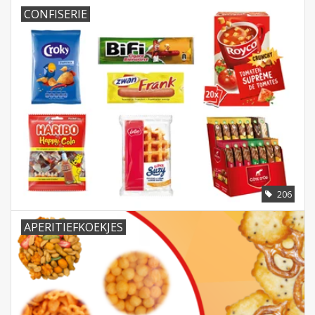
CONFISERIE
Batterijen
Corona
Sinterklaassnoep
Carnavalssnoep
Paasgeschenken
206
Merken
APERITIEFKOEKJES