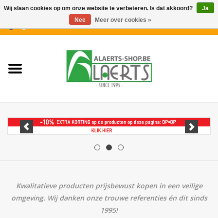
Wij slaan cookies op om onze website te verbeteren. Is dat akkoord?
Ja
Nee
Meer over cookies »
0 Artikelen - €0,00
Home
Nieuwigheden
PROMOTIES
Koffiekoekjes
Confiserie
Dranken
Kwalitatieve producten prijsbewust kopen in een veilige
omgeving. Wij danken onze trouwe referenties én dit sinds
1995!
Aperitiefkoekjes