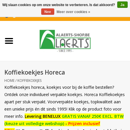
Wij slaan cookies op om onze website te verbeteren. Is dat akkoord?
Ja
Nee
Meer over cookies »
0 Artikelen - €0,00
Home
Nieuwigheden
PROMOTIES
Koffiekoekjes Horeca
Koffiekoekjes
HOME
/
KOFFIEKOEKJES
Koffiekoekjes horeca, koekjes voor bij de koffie bestellen?
Confiserie
Ontdek onze individueel verpakte koekjes. Horeca Koffiekoekjes
apart per stuk verpakt. Voorverpakte koekjes, topkwaliteit aan
een unieke prijs én dit sinds 1995! Klik op de product foto voor
Dranken
meer info.
Levering BENELUX
GRATIS VANAF 250€ EXCL. BTW
(keuze uit volledige webshop)
-
Prijzen inclusief
Aperitiefkoekjes