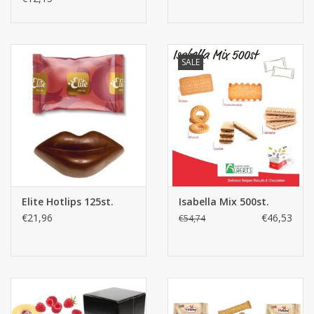
SALE
Elite Hotlips 125st.
Isabella Mix 500st.
€21,96
€46,53
€54,74