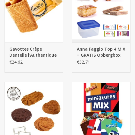
Gavottes Crêpe
Anna Faggio Top 4 MIX
Dentelle l'Authentique
+ GRATIS Opbergbox
200st.
€24,62
€32,71