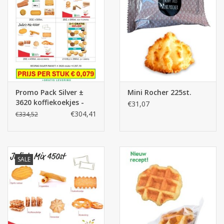
Promo Pack Silver ±
Mini Rocher 225st.
3620 koffiekoekjes -
€31,07
MEGA DEAL
€304,41
€334,52
SALE