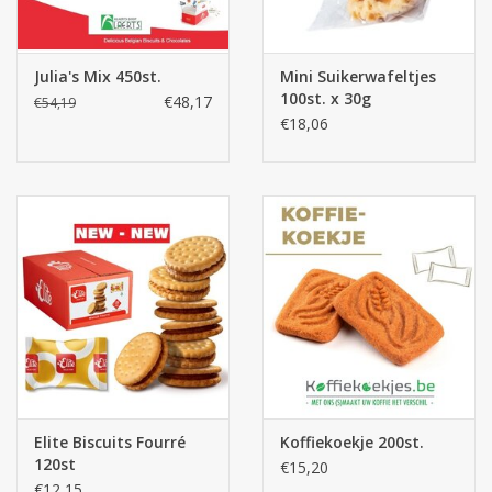
Julia's Mix 450st.
Mini Suikerwafeltjes
100st. x 30g
€48,17
€54,19
€18,06
Elite Biscuits Fourré
Koffiekoekje 200st.
120st
€15,20
€12,15