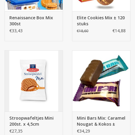
Renaissance Box Mix
Elite Cookies Mix ± 120
300st
stuks
€33,43
€14,88
€18,60
Stroopwafeltjes Mini
Mini Bars Mix: Caramel
200st. x 4,5cm
Nougat & Kokos ±
250st.
€27,35
€34,29