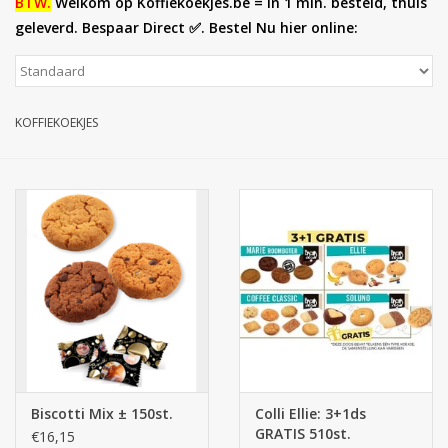
BTW.
Welkom op Koffiekoekjes.be = in 1 min. besteld, thuis
geleverd. Bespaar Direct ✅. Bestel Nu hier online:
Botanicals
Snoeppot-Snoep
KOFFIEKOEKJES
Kassarollen
Cleaning-producten
Relatiegeschenken
Koffiemachines
Verpakking
Biscotti Mix ± 150st.
Colli Ellie: 3+1ds
Kantoorbenodigdheden
GRATIS 510st.
€16,15