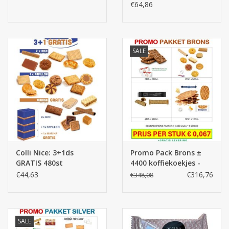
€64,86
Batterijen
Corona
SALE
Sinterklaassnoep
Carnavalssnoep
Paasgeschenken
Colli Nice: 3+1ds
Promo Pack Brons ±
GRATIS 480st
4400 koffiekoekjes -
Merken
MEGA DEAL
€44,63
€316,76
€348,08
SALE