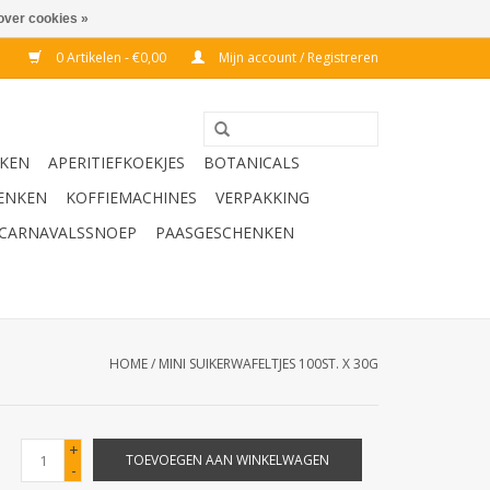
over cookies »
0 Artikelen - €0,00
Mijn account / Registreren
KEN
APERITIEFKOEKJES
BOTANICALS
ENKEN
KOFFIEMACHINES
VERPAKKING
CARNAVALSSNOEP
PAASGESCHENKEN
HOME
/
MINI SUIKERWAFELTJES 100ST. X 30G
+
TOEVOEGEN AAN WINKELWAGEN
-