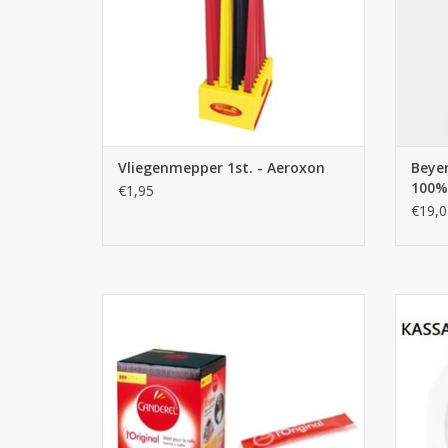
Vliegenmepper 1st. - Aeroxon
Beyer
100%
€1,95
€19,0
Canderel Sticks 500 stuks Display
kassar
TOEVOEGEN AAN WINKELWAGEN
TO