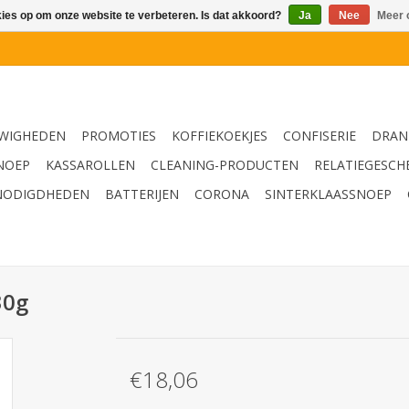
kies op om onze website te verbeteren. Is dat akkoord?
Ja
Nee
Meer 
WIGHEDEN
PROMOTIES
KOFFIEKOEKJES
CONFISERIE
DRAN
NOEP
KASSAROLLEN
CLEANING-PRODUCTEN
RELATIEGESCH
NODIGDHEDEN
BATTERIJEN
CORONA
SINTERKLAASSNOEP
30g
€18,06