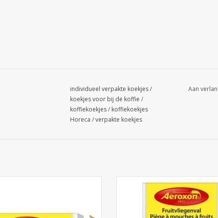
individueel verpakte koekjes
/
Aan verlan
koekjes voor bij de koffie
/
koffiekoekjes
/
koffiekoekjes
Horeca
/
verpakte koekjes
liegenvangers 4st. - Aeroxon
Fruitvliegenval (biervliegjes) 1st. -
EVOEGEN AAN WINKELWAGEN
TOEVOEGEN AAN WINKELWA