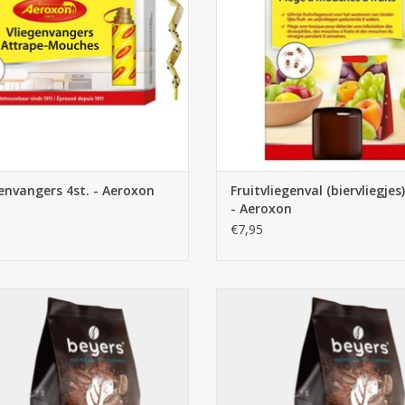
envangers 4st. - Aeroxon
Fruitvliegenval (biervliegjes)
- Aeroxon
€7,95
s Dessert koffiebonen 1kg - 100%
Beyers Decaf 1kg Koffiebon
Arabica
TOEVOEGEN AAN WINKELWA
EVOEGEN AAN WINKELWAGEN