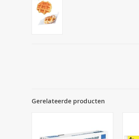
Gerelateerde producten
Nitril Handschoen Zwart L 100st.
V
TOEVOEGEN AAN WINKELWAGEN
TO