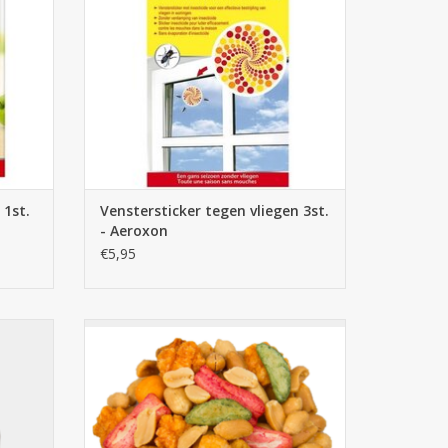
 1st.
Venstersticker tegen vliegen 3st.
- Aeroxon
€5,95
en
Notenmix 2st x 4,5kg
GEN
TOEVOEGEN AAN WINKELWAGEN