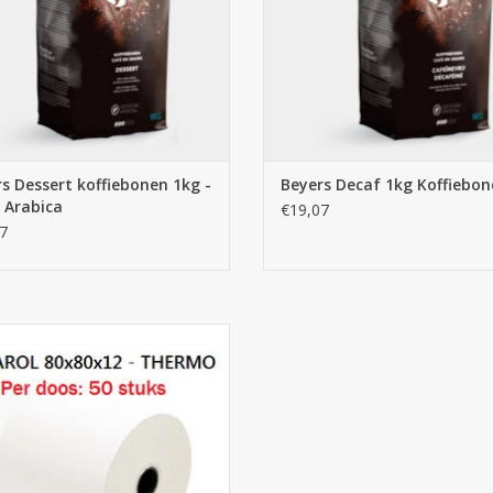
s Dessert koffiebonen 1kg -
Beyers Decaf 1kg Koffiebo
 Arabica
€19,07
7
ollen 80x80x12 thermisch bestellen
kopen, 75m x 50 stuks
EVOEGEN AAN WINKELWAGEN