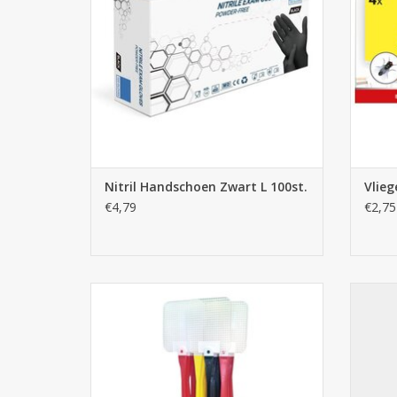
Nitril Handschoen Zwart L 100st.
Vlieg
€4,79
€2,75
Vliegenmepper 1st. - Aeroxon
Beyer
TOEVOEGEN AAN WINKELWAGEN
TO