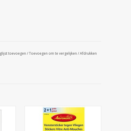
glijst toevoegen
/
Toevoegen om te vergelijken
/
Afdrukken
 Aeroxon
Venstersticker tegen vliegen 3st. - Aeroxon
GEN
TOEVOEGEN AAN WINKELWAGEN