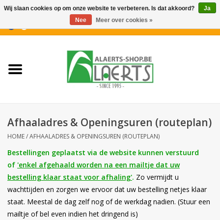
Wij slaan cookies op om onze website te verbeteren. Is dat akkoord?
Ja
Nee
Meer over cookies »
0 Artikelen - €0,00
Home
Nieuwigheden
PROMOTIES
Afhaaladres & Openingsuren (routeplan)
Koffiekoekjes
HOME
/
AFHAALADRES & OPENINGSUREN (ROUTEPLAN)
Bestellingen geplaatst via de website kunnen verstuurd
Confiserie
of
'enkel afgehaald worden na een mailtje dat uw
bestelling klaar staat voor afhaling'
.
Zo vermijdt u
Dranken
wachttijden en zorgen we ervoor dat uw bestelling netjes klaar
staat. Meestal de dag zelf nog of de werkdag nadien. (Stuur een
Aperitiefkoekjes
mailtje of bel even indien het dringend is)