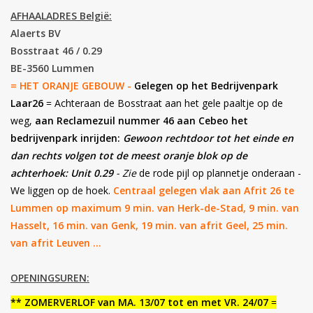
AFHAALADRES België:
Botanicals
Alaerts BV
Bosstraat 46 / 0.29
BE-3560 Lummen
Snoeppot-Snoep
= HET ORANJE GEBOUW -
Gelegen op het Bedrijvenpark
Laar26
= Achteraan de Bosstraat aan het gele paaltje op de
Kassarollen
weg,
aan Reclamezuil nummer 46 aan Cebeo het
bedrijvenpark inrijden:
Gewoon rechtdoor tot het einde en
Cleaning-producten
dan rechts volgen tot de meest oranje blok op de
achterhoek: Unit 0.29
- Zie
de rode pijl op plannetje onderaan -
Relatiegeschenken
We liggen op de hoek.
Centraal gelegen vlak aan Afrit 26 te
Lummen op maximum 9 min. van Herk-de-Stad
,
9 min. van
Koffiemachines
Hasselt, 16 min. van Genk, 19 min. van afrit Geel, 25 min.
van afrit Leuven ...
Verpakking
OPENINGSUREN:
** ZOMERVERLOF van MA. 13/07 tot en met VR. 24/07
=
Kantoorbenodigdheden