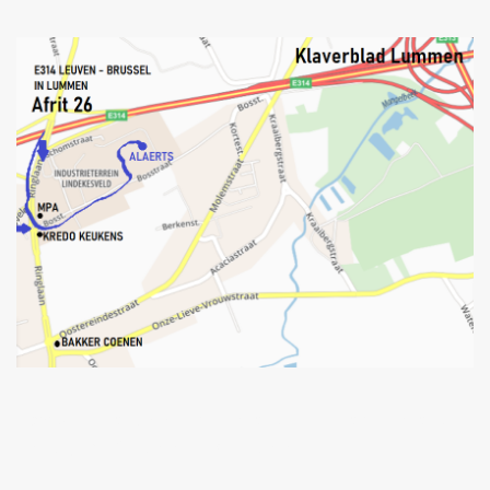
Alaerts
Horeca Lummen Groothandel, Horeca Groothandel
Limburg, Koffie Lummen, Wijn Lummen.