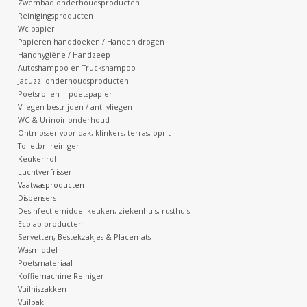
Zwembad onderhoudsproducten
Reinigingsproducten
Botanicals
Wc papier
Papieren handdoeken / Handen drogen
Handhygiëne / Handzeep
Snoeppot-Snoep
Autoshampoo en Truckshampoo
Jacuzzi onderhoudsproducten
Poetsrollen | poetspapier
Kassarollen
Vliegen bestrijden / anti vliegen
WC & Urinoir onderhoud
Ontmosser voor dak, klinkers, terras, oprit
Cleaning-producten
Toiletbrilreiniger
Keukenrol
Luchtverfrisser
Relatiegeschenken
Vaatwasproducten
Dispensers
Desinfectiemiddel keuken, ziekenhuis, rusthuis
Koffiemachines
Ecolab producten
Servetten, Bestekzakjes & Placemats
Wasmiddel
Verpakking
Poetsmateriaal
Koffiemachine Reiniger
Vuilniszakken
Kantoorbenodigdheden
Vuilbak