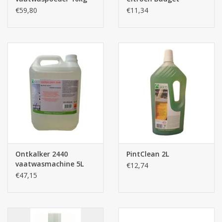
€59,80
€11,34
Ontkalker 2440
PintClean 2L
vaatwasmachine 5L
€12,74
€47,15