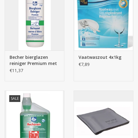
Becher bierglazen
Vaatwaszout 4x1kg
reiniger Premium met
€7,89
handbescherming 1L
€11,37
SALE