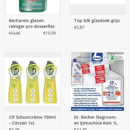
Becharein glazen
Top Silk glasdoek grijs
reiniger pro doseerfles
€5,87
1L
€10,99
€12,00
CIF Schuurcrème 750ml
Dr. Becher Slagroom-
- Citroen 1st.
en Ijsmachine Rein 1L
€3,38
€24,40