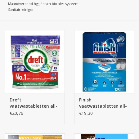
Maandverband hygiënisch bio afvalsysteem
Sanitairreiniger
Batterijen
Corona
Sinterklaassnoep
Carnavalssnoep
Paasgeschenken
Merken
Dreft
Finish
vaatwastabletten all-
vaatwastabletten all-
in-one 75st.
in-one 125st.
€20,76
€19,30