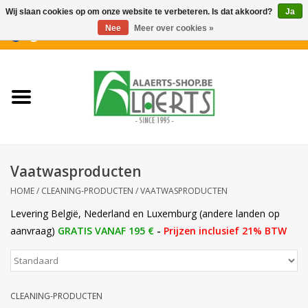
Wij slaan cookies op om onze website te verbeteren. Is dat akkoord?
Ja
Nee
Meer over cookies »
0 Artikelen - €0,00
Home
Nieuwigheden
PROMOTIES
Vaatwasproducten
Koffiekoekjes
HOME
/
CLEANING-PRODUCTEN
/
VAATWASPRODUCTEN
Levering België, Nederland en Luxemburg (andere landen op
Confiserie
aanvraag)
GRATIS VANAF 195 €
-
Prijzen inclusief 21% BTW
Dranken
CLEANING-PRODUCTEN
Aperitiefkoekjes