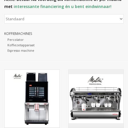
met
interessante financiering én u bent eindwinnaar!
Botanicals
Snoeppot-Snoep
KOFFIEMACHINES
Percolator
Kassarollen
Koffiezetapparaat
Espresso machine
Cleaning-producten
Relatiegeschenken
Koffiemachines
Verpakking
Kantoorbenodigdheden