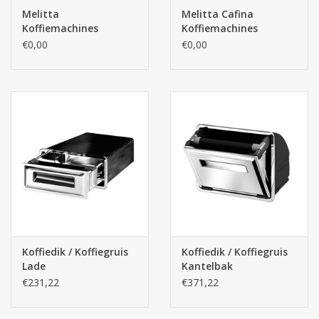
Melitta
Melitta Cafina
Koffiemachines
Koffiemachines
Batterijen
Volautomaat
Halfautomaat
€0,00
€0,00
Corona
Sinterklaassnoep
Carnavalssnoep
Paasgeschenken
Merken
Koffiedik / Koffiegruis
Koffiedik / Koffiegruis
Lade
Kantelbak
€231,22
€371,22