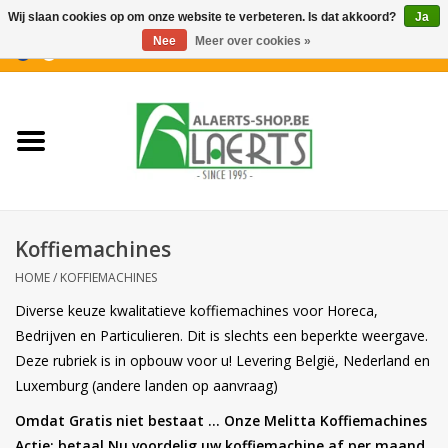
Wij slaan cookies op om onze website te verbeteren. Is dat akkoord?
Ja
Nee
Meer over cookies »
0 Artikelen - €0,00
Home
Nieuwigheden
PROMOTIES
Koffiemachines
Koffiekoekjes
HOME
/
KOFFIEMACHINES
Diverse keuze kwalitatieve koffiemachines voor Horeca,
Confiserie
Bedrijven en Particulieren.
Dit is slechts een beperkte weergave.
Deze rubriek is in opbouw voor u! Levering België, Nederland en
Dranken
Luxemburg (andere landen op aanvraag)
Omdat Gratis niet bestaat ... Onze Melitta Koffiemachines
Aperitiefkoekjes
Actie: betaal Nu voordelig uw koffiemachine af per maand