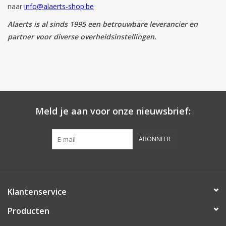
naar
info@alaerts-shop.be
Botanicals
Alaerts is al sinds 1995 een betrouwbare leverancier en
partner voor diverse overheidsinstellingen.
Snoeppot-Snoep
Kassarollen
Cleaning-producten
Meld je aan voor onze nieuwsbrief:
Relatiegeschenken
ABONNEER
Koffiemachines
Verpakking
Klantenservice
Producten
Kantoorbenodigdheden