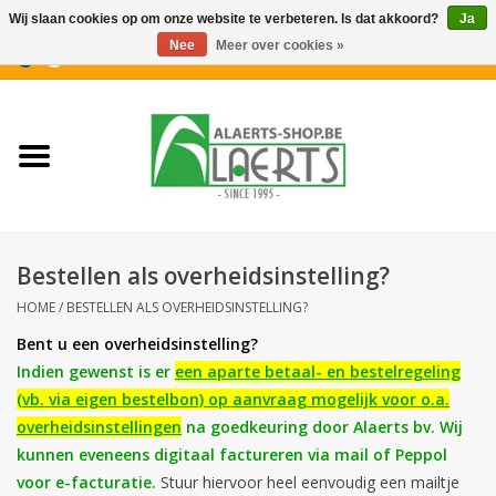
Wij slaan cookies op om onze website te verbeteren. Is dat akkoord?
Ja
Nee
Meer over cookies »
0 Artikelen - €0,00
Home
Nieuwigheden
PROMOTIES
Bestellen als overheidsinstelling?
Koffiekoekjes
HOME
/
BESTELLEN ALS OVERHEIDSINSTELLING?
Bent u een overheidsinstelling
?
Confiserie
Indien gewenst is er
een
aparte betaal- en bestelregeling
(vb. via eigen bestelbon) op aanvraag mogelijk voor o.a.
Dranken
overheidsinstellingen
na goedkeuring door Alaerts bv. Wij
kunnen eveneens digitaal factureren via mail of Peppol
Aperitiefkoekjes
voor e-facturatie.
Stuur hiervoor heel eenvoudig een mailtje