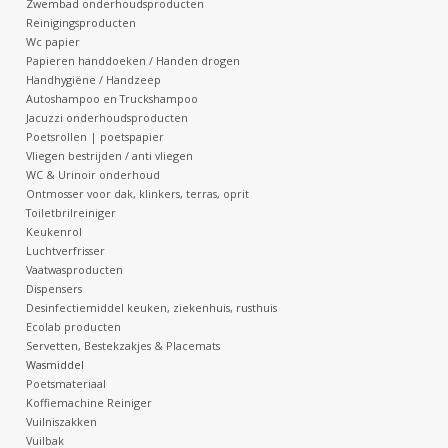
Zwembad onderhoudsproducten
Reinigingsproducten
Botanicals
Wc papier
Papieren handdoeken / Handen drogen
Handhygiëne / Handzeep
Snoeppot-Snoep
Autoshampoo en Truckshampoo
Jacuzzi onderhoudsproducten
Poetsrollen | poetspapier
Kassarollen
Vliegen bestrijden / anti vliegen
WC & Urinoir onderhoud
Ontmosser voor dak, klinkers, terras, oprit
Cleaning-producten
Toiletbrilreiniger
Keukenrol
Luchtverfrisser
Relatiegeschenken
Vaatwasproducten
Dispensers
Desinfectiemiddel keuken, ziekenhuis, rusthuis
Koffiemachines
Ecolab producten
Servetten, Bestekzakjes & Placemats
Wasmiddel
Verpakking
Poetsmateriaal
Koffiemachine Reiniger
Vuilniszakken
Kantoorbenodigdheden
Vuilbak