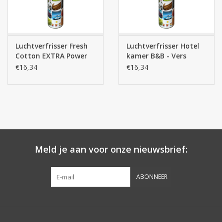
Luchtverfrisser Fresh
Luchtverfrisser Hotel
Cotton EXTRA Power
kamer B&B - Vers
spray 750ml
Linnen Geur 750ml
€16,34
€16,34
Meld je aan voor onze nieuwsbrief:
ABONNEER