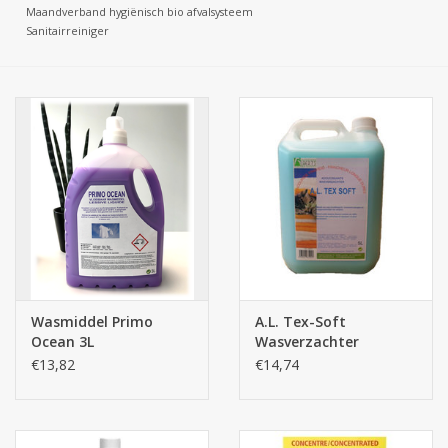
Maandverband hygiënisch bio afvalsysteem
Sanitairreiniger
Batterijen
Corona
Sinterklaassnoep
Carnavalssnoep
Paasgeschenken
Merken
Wasmiddel Primo
A.L. Tex-Soft
Ocean 3L
Wasverzachter
€13,82
€14,74