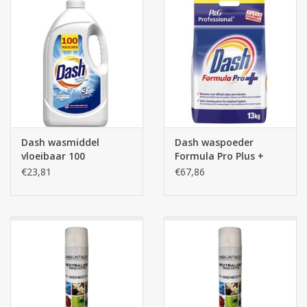
Dash wasmiddel
Dash waspoeder
vloeibaar 100
Formula Pro Plus +
wasbeurten - 5L
13kg
€23,81
€67,86
Alpenfris