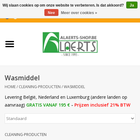
Wij slaan cookies op om onze website te verbeteren. Is dat akkoord?
Ja
Nee
Meer over cookies »
0 Artikelen - €0,00
Home
Nieuwigheden
PROMOTIES
Wasmiddel
Koffiekoekjes
HOME
/
CLEANING-PRODUCTEN
/
WASMIDDEL
Levering België, Nederland en Luxemburg (andere landen op
Confiserie
aanvraag)
GRATIS VANAF 195 €
-
Prijzen inclusief 21% BTW
Dranken
CLEANING-PRODUCTEN
Aperitiefkoekjes