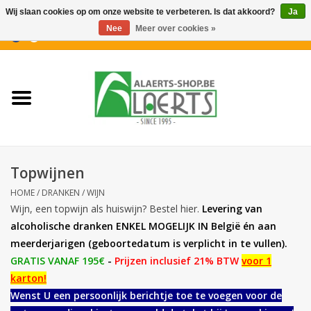
Wij slaan cookies op om onze website te verbeteren. Is dat akkoord?
Ja
Nee
Meer over cookies »
0 Artikelen - €0,00
Home
Nieuwigheden
PROMOTIES
Topwijnen
Koffiekoekjes
HOME
/
DRANKEN
/
WIJN
Wijn, een topwijn als huiswijn? Bestel hier.
Levering van
Confiserie
alcoholische dranken ENKEL MOGELIJK IN België én aan
meerderjarigen (geboortedatum is verplicht in te vullen).
GRATIS VANAF 195€
-
Prijzen inclusief 21% BTW
voor 1
Dranken
karton!
Wenst U een persoonlijk berichtje toe te voegen voor de
Aperitiefkoekjes