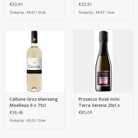
75cl
€33,91
€33,91
Stukprijs : €4,67 / Stuk
Stukprijs : €4,67 / Stuk
Callune Gros Manseng
Prosecco Rosé mini
Moelleux 6 x 75cl
Terra Serena 20cl x
(zoet)
24st.
€36,46
€85,09
Stukprijs : €5,02 / Stuk