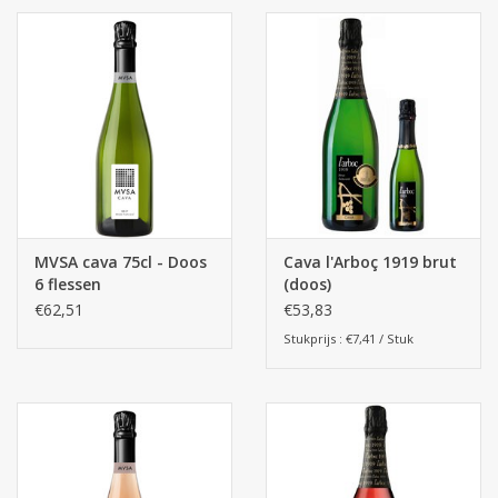
Batterijen
Corona
Sinterklaassnoep
Carnavalssnoep
MVSA cava 75cl - Doos
Cava l'Arboç 1919 brut
6 flessen
(doos)
Paasgeschenken
€62,51
€53,83
Stukprijs : €7,41 / Stuk
Merken