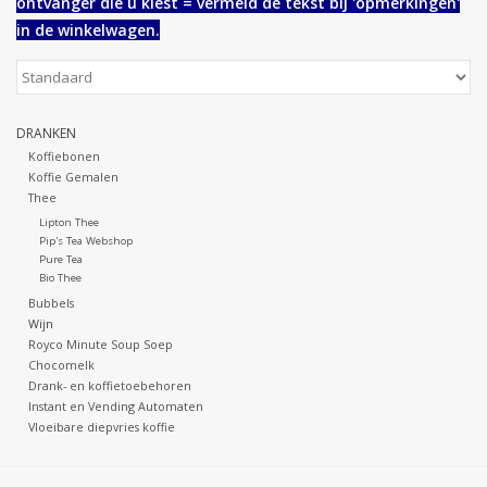
ontvanger die u kiest = vermeld de tekst bij 'opmerkingen'
in de winkelwagen.
Botanicals
Snoeppot-Snoep
DRANKEN
Koffiebonen
Kassarollen
Koffie Gemalen
Thee
Lipton Thee
Cleaning-producten
Pip's Tea Webshop
Pure Tea
Bio Thee
Relatiegeschenken
Bubbels
Wijn
Royco Minute Soup Soep
Koffiemachines
Chocomelk
Drank- en koffietoebehoren
Instant en Vending Automaten
Verpakking
Vloeibare diepvries koffie
Kantoorbenodigdheden