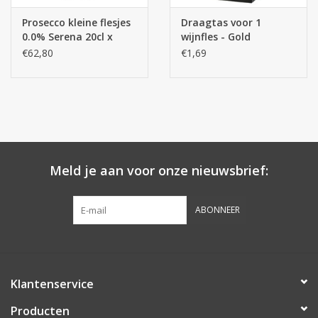
Prosecco kleine flesjes
Draagtas voor 1
0.0% Serena 20cl x
wijnfles - Gold
24st.
€62,80
€1,69
Meld je aan voor onze nieuwsbrief:
ABONNEER
Klantenservice
Producten