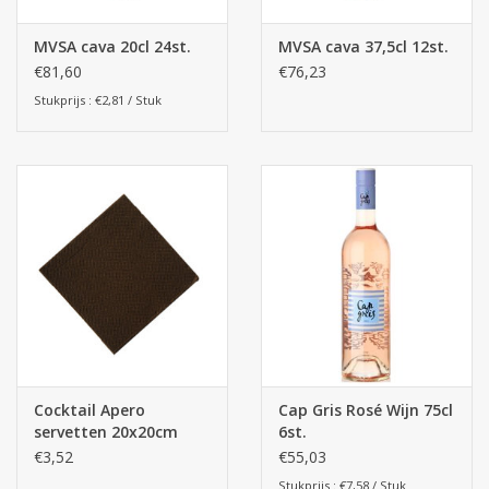
MVSA cava 20cl 24st.
MVSA cava 37,5cl 12st.
€81,60
€76,23
Stukprijs : €2,81 / Stuk
Cocktail Apero
Cap Gris Rosé Wijn 75cl
servetten 20x20cm
6st.
125st. - P2P Zwart
€3,52
€55,03
Stukprijs : €7,58 / Stuk