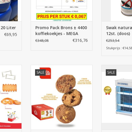
NKELWAGEN
20 Liter
Promo Pack Brons ± 4400
Swak natural
koffiekoekjes - MEGA
12st. (doos)
€69,95
DEAL
€316,76
€348,08
€253,54
Stukprijs : €14,5
st.
Elite Cookies Mix ± 120 stuks
Fly Control 200
SALE
SALE
kleefplaat 
NKELWAGEN
TOEVOEGEN AAN WINKELWAGEN
TOEVOEGEN AA