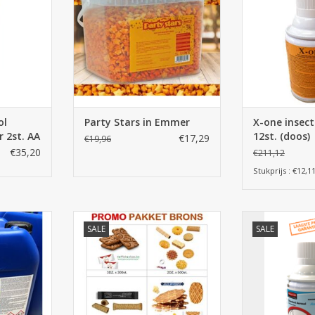
 voor X-one
stalvliegen te be
voor h
voedings
NKELWAGEN
TOEVOEGEN AA
ol
Party Stars in Emmer
X-one insect
r 2st. AA
12st. (doos)
€17,29
€19,96
€35,20
€211,12
Stukprijs : €12,1
iter. Mos,
Promo Pack Brons ± 4400
Swak natural ins
SALE
SALE
 algen
koffiekoekjes - MEGA DEAL
middel voor 
as, oprit,
verjagen van v
TOEVOEGEN AAN WINKELWAGEN
meubelen,
fruitvliegjes, st
1 oplossing
horeca, voed
 snel én
TOEVOEGEN AA
!