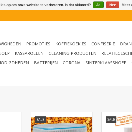
kies op om onze website te verbeteren. Is dat akkoord?
Ja
Nee
Meer 
WIGHEDEN
PROMOTIES
KOFFIEKOEKJES
CONFISERIE
DRAN
NOEP
KASSAROLLEN
CLEANING-PRODUCTEN
RELATIEGESCH
NODIGDHEDEN
BATTERIJEN
CORONA
SINTERKLAASSNOEP
 dispenser
Party Stars in Emmer
X-one insect
SALE
SALE
bestrijding
goedgekeurd o
TOEVOEGEN AAN WINKELWAGEN
dustrie of
vliegen, fruitv