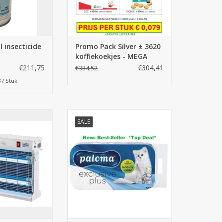
 insecticide
Promo Pack Silver ± 3620
koffiekoekjes - MEGA
DEAL
€211,75
€304,41
€334,52
8 / Stuk
 vliegenlamp met
WC papier 3-laags Paloma
SALE
Start Pakket
Exclusive Plus 48 rollen
N WINKELWAGEN
TOEVOEGEN AAN WINKELWAGEN