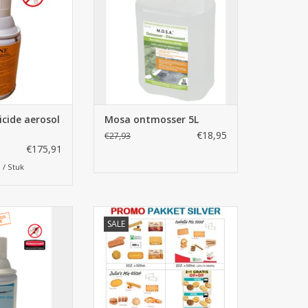
strijden. Geschikt
klinkers of oprit. Ontmossen
oreca en
zonder intensieve arbeidsuren.
industrie.
TOEVOEGEN AAN WINKELWAGEN
N WINKELWAGEN
icide aerosol
Mosa ontmosser 5L
€18,95
€27,93
€175,91
1 / Stuk
ecticide aerosol,
Promo Pack Silver ± 3620
SALE
bestrijding en
koffiekoekjes - MEGA DEAL
liegen, muggen,
TOEVOEGEN AAN WINKELWAGEN
alvliegen ... voor
ingsindustrie.
N WINKELWAGEN