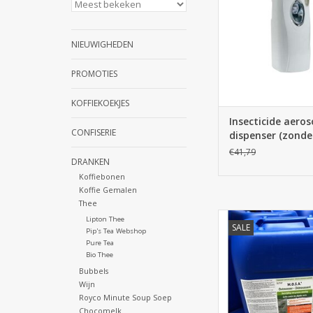
binnenshuis. Geschikt
en Swak.
TOEVOEGEN AAN WI
NIEUWIGHEDEN
PROMOTIES
KOFFIEKOEKJES
Insecticide aeros
CONFISERIE
dispenser (zonde
batterijen)
€41,79
DRANKEN
Koffiebonen
Koffie Gemalen
Thee
Mosa ontmosser 20 L
Lipton Thee
SALE
Groenaanslag en
Pip's Tea Webshop
Pure Tea
verwijderen van terr
Bio Thee
dak, klinkers, tuin
Bubbels
schutting, draad ... 
Wijn
zonder werk, super
Royco Minute Soup Soep
goedkoop
Chocomelk