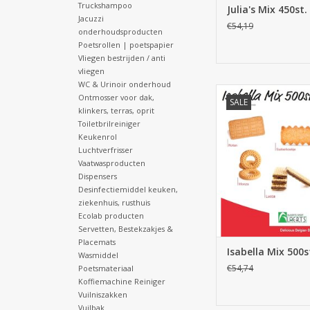
Truckshampoo
Julia's Mix 450st.
Jacuzzi
€54,19
onderhoudsproducten
Poetsrollen | poetspapier
Vliegen bestrijden / anti
vliegen
WC & Urinoir onderhoud
Isabella Mix 50
Ontmosser voor dak,
SALE
klinkers, terras, oprit
TOEVOEGEN AAN WI
Toiletbrilreiniger
Keukenrol
Luchtverfrisser
Vaatwasproducten
Dispensers
Desinfectiemiddel keuken,
ziekenhuis, rusthuis
Ecolab producten
Servetten, Bestekzakjes &
Placemats
Isabella Mix 500s
Wasmiddel
€54,74
Poetsmateriaal
Koffiemachine Reiniger
Vuilniszakken
Vuilbak