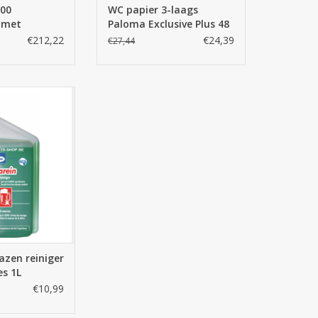
200
WC papier 3-laags
 met
Paloma Exclusive Plus 48
tart Pakket
rollen
€212,22
€24,39
€27,44
azen reiniger
, product om uw
igen en spoelen!
N WINKELWAGEN
azen reiniger
es 1L
€10,99