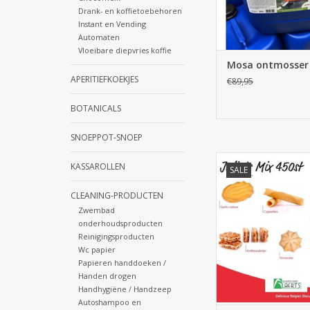
TOEVOEGEN AAN WI
Drank- en koffietoebehoren
Instant en Vending
Automaten
Vloeibare diepvries koffie
Mosa ontmosser 
APERITIEFKOEKJES
€89,95
BOTANICALS
SNOEPPOT-SNOEP
Julia's Mix 450
KASSAROLLEN
SALE
TOEVOEGEN AAN WI
CLEANING-PRODUCTEN
Zwembad
onderhoudsproducten
Reinigingsproducten
Wc papier
Papieren handdoeken /
Handen drogen
Handhygiëne / Handzeep
Autoshampoo en