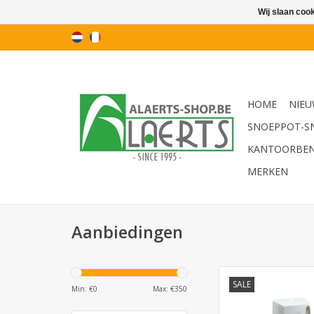
Wij slaan coo
HOME
NIEU
SNOEPPOT-S
KANTOORBE
MERKEN
Aanbiedingen
Insecticide aerosol
SALE
geschikt voor vliegen 
Min: €
0
Max: €
350
horeca en voedingsin