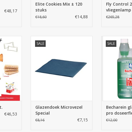
Elite Cookies Mix ± 120
Fly Control 
stuks
vliegenlamp
€48,17
kleefplaat S
€14,88
€18,60
€265,28
0st.
Glazendoek Microvezel Blauw 40
Becharein gl
SALE
SALE
x 70cm
doseerfles 1L
NKELWAGEN
glazen te rein
TOEVOEGEN AAN WINKELWAGEN
TOEVOEGEN AA
t.
Glazendoek Microvezel
Becharein gl
Special
pro doseerfl
€46,53
€7,15
€8,16
€12,00