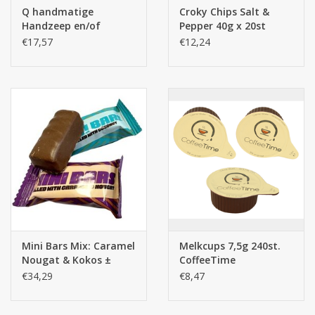
Q handmatige
Croky Chips Salt &
Handzeep en/of
Pepper 40g x 20st
Alcoholgel Dispenser
€17,57
€12,24
Wit - 1L
Mini Bars Mix: Caramel
Melkcups 7,5g 240st.
Nougat & Kokos ±
CoffeeTime
250st.
€34,29
€8,47