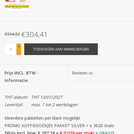
Batterijen
Corona
€304,41
€334,52
Sinterklaassnoep
+
TOEVOEGEN AAN WINKELWAGEN
-
Carnavalssnoep
Prijs INCL. BTW -
Reviews
(0)
Paasgeschenken
Informatie:
Merken
THT-datum:
THT 13/01/2027
Levertijd:
max. 1 tot 2 werkdagen
Meerdere pakketten per klant mogelijk!
PROMO KOFFIEKOEKJES PAKKET SILVER = ± 3620 stuks
*Prijs excl. btw: € 287,18 =
€ 0,079 per stuk!
+ GRATIS