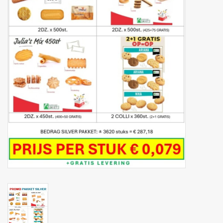
Botanicals
Snoeppot-Snoep
Kassarollen
Cleaning-producten
Relatiegeschenken
Koffiemachines
Verpakking
Kantoorbenodigdheden