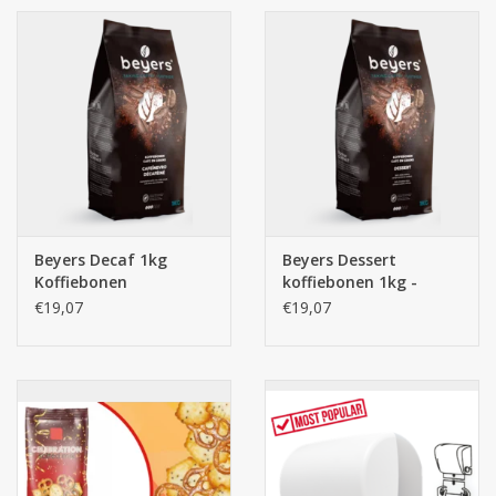
Beyers Decaf 1kg
Beyers Dessert
Koffiebonen
koffiebonen 1kg -
100% Arabica
€19,07
€19,07