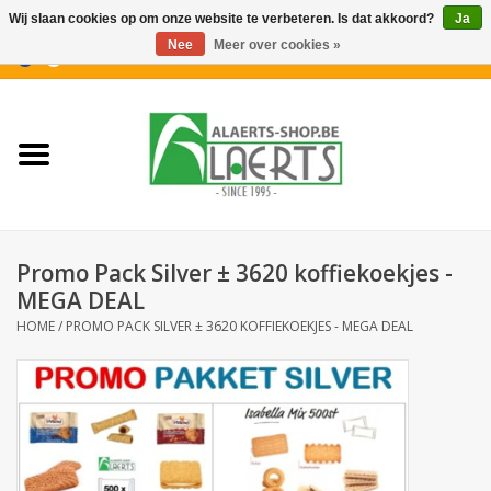
Wij slaan cookies op om onze website te verbeteren. Is dat akkoord?
Ja
Nee
Meer over cookies »
0 Artikelen - €0,00
Home
Nieuwigheden
PROMOTIES
Promo Pack Silver ± 3620 koffiekoekjes -
Koffiekoekjes
MEGA DEAL
HOME
/
PROMO PACK SILVER ± 3620 KOFFIEKOEKJES - MEGA DEAL
Confiserie
Dranken
Aperitiefkoekjes