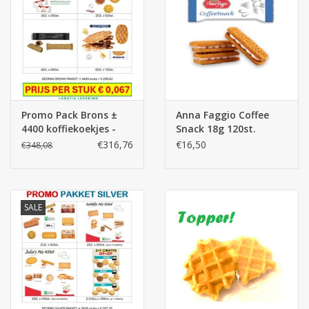
Promo Pack Brons ±
Anna Faggio Coffee
4400 koffiekoekjes -
Snack 18g 120st.
MEGA DEAL
€316,76
€16,50
€348,08
SALE