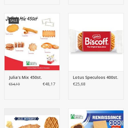
SALE
Julia's Mix 450st.
Lotus Speculoos 400st.
€48,17
€25,68
€54,19