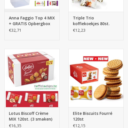
Batterijen
Anna Faggio Top 4 MIX
Triple Trio
+ GRATIS Opbergbox
koffiekoekjes 80st.
Corona
€32,71
€12,23
Sinterklaassnoep
Carnavalssnoep
Paasgeschenken
Merken
Lotus Biscoff Crème
Elite Biscuits Fourré
MIX 120st. (3 smaken)
120st
€16,35
€12,15