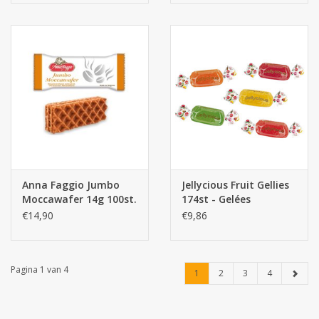
Anna Faggio Jumbo
Jellycious Fruit Gellies
Moccawafer 14g 100st.
174st - Gelées
€14,90
€9,86
Pagina 1 van 4
1
2
3
4