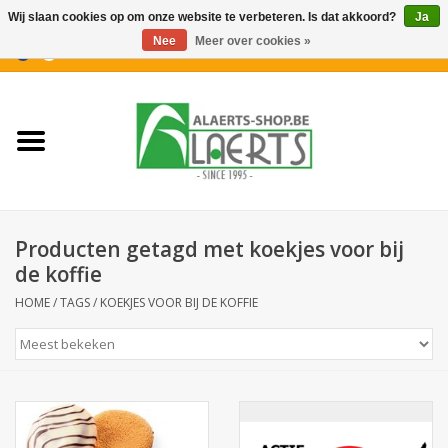
Wij slaan cookies op om onze website te verbeteren. Is dat akkoord?
Ja
Nee
Meer over cookies »
0 Artikelen - €0,00
Home
Nieuwigheden
PROMOTIES
Producten getagd met koekjes voor bij
Koffiekoekjes
de koffie
HOME
/
TAGS
/
KOEKJES VOOR BIJ DE KOFFIE
Confiserie
Dranken
Aperitiefkoekjes