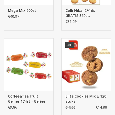
Mega Mix 500st
Colli Nika: 2+1ds
GRATIS 360st.
€40,97
€31,59
SALE
Coffee&Tea Fruit
Elite Cookies Mix ± 120
Gellies 174st - Gelées
stuks
€9,86
€14,88
€18,60