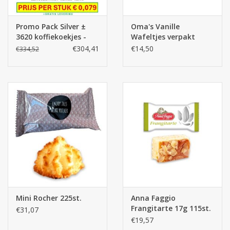
Promo Pack Silver ±
Oma's Vanille
3620 koffiekoekjes -
Wafeltjes verpakt
MEGA DEAL
100st (top recept)
€304,41
€14,50
€334,52
Mini Rocher 225st.
Anna Faggio
Frangitarte 17g 115st.
€31,07
€19,57