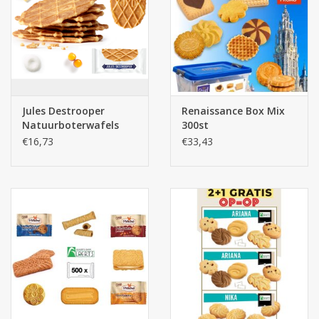
Jules Destrooper
Renaissance Box Mix
Natuurboterwafels
300st
150st.
€16,73
€33,43