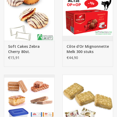
Botanicals
Snoeppot-Snoep
Kassarollen
Soft Cakes Zebra
Côte d'Or Mignonnette
Cherry 80st.
Melk 300 stuks
Cleaning-producten
€15,91
€44,90
Relatiegeschenken
Koffiemachines
Verpakking
Kantoorbenodigdheden