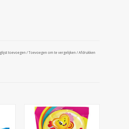
glijst toevoegen
/
Toevoegen om te vergelijken
/
Afdrukken
Sweetparty Aardbeimatjes 16st. -
snoepzakjes
GEN
TOEVOEGEN AAN WINKELWAGEN