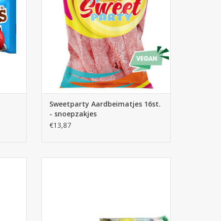
Sweetparty Aardbeimatjes 16st.
- snoepzakjes
€13,87
Plumeau uittrekbaar tot 110cm - 1 st.
GEN
TOEVOEGEN AAN WINKELWAGEN