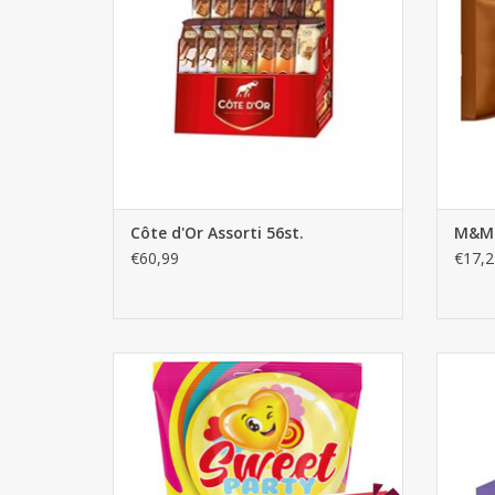
Côte d'Or Assorti 56st.
M&M'
€60,99
€17,2
Sweetparty Tropische Vissen 16st. -
M
snoepzakjes
TO
TOEVOEGEN AAN WINKELWAGEN