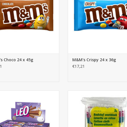
s Choco 24 x 45g
M&M's Crispy 24 x 36g
1
€17,21
ilka Leo 32st. x 33,3g - classic
Vaatdoeken 3 stuks
EVOEGEN AAN WINKELWAGEN
TOEVOEGEN AAN WINKELWA