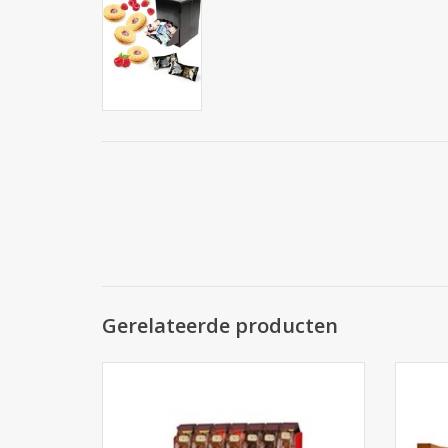
Gerelateerde producten
Côte d'Or Assorti 56st.
TOEVOEGEN AAN WINKELWAGEN
TO