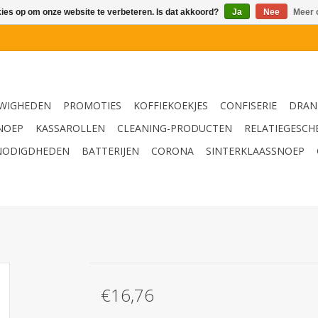
kies op om onze website te verbeteren. Is dat akkoord?
Ja
Nee
Meer 
WIGHEDEN
PROMOTIES
KOFFIEKOEKJES
CONFISERIE
DRAN
NOEP
KASSAROLLEN
CLEANING-PRODUCTEN
RELATIEGESCH
NODIGDHEDEN
BATTERIJEN
CORONA
SINTERKLAASSNOEP
€16,76