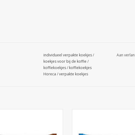
individueel verpakte koekjes
/
Aan verlan
koekjes voor bij de koffie
/
koffiekoekjes
/
koffiekoekjes
Horeca
/
verpakte koekjes
M&M's Choco 24 x 45g
M&M's Crispy 24 x 36g
EVOEGEN AAN WINKELWAGEN
TOEVOEGEN AAN WINKELWA