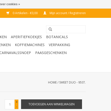
over cookies »
0 Artikelen - €0,00
Mijn account / Registreren
KEN
APERITIEFKOEKJES
BOTANICALS
ENKEN
KOFFIEMACHINES
VERPAKKING
CARNAVALSSNOEP
PAASGESCHENKEN
HOME
/
SWEET DUO - 95ST.
+
TOEVOEGEN AAN WINKELWAGEN
-