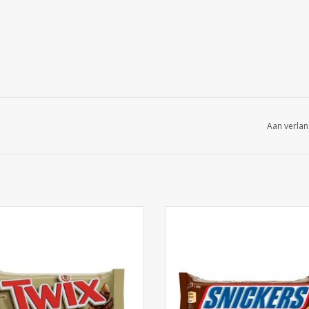
Aan verlan
Twix 32st. x 50g
Snickers 32st. x 50g
EVOEGEN AAN WINKELWAGEN
TOEVOEGEN AAN WINKELWA