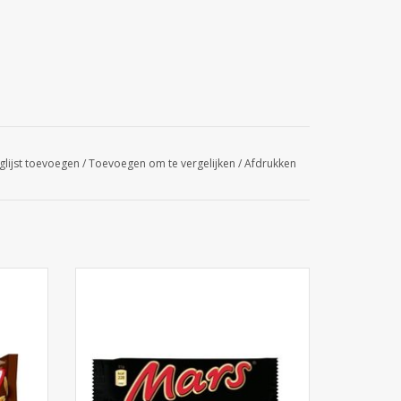
glijst toevoegen
/
Toevoegen om te vergelijken
/
Afdrukken
Mars 32st. x 51g
GEN
TOEVOEGEN AAN WINKELWAGEN