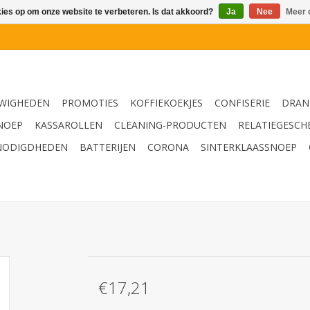
kies op om onze website te verbeteren. Is dat akkoord?
Ja
Nee
Meer 
WIGHEDEN
PROMOTIES
KOFFIEKOEKJES
CONFISERIE
DRAN
NOEP
KASSAROLLEN
CLEANING-PRODUCTEN
RELATIEGESCH
NODIGDHEDEN
BATTERIJEN
CORONA
SINTERKLAASSNOEP
€17,21