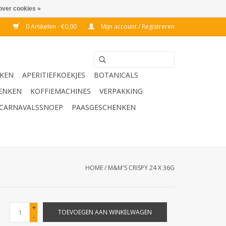
over cookies »
0 Artikelen - €0,00
Mijn account / Registreren
KEN
APERITIEFKOEKJES
BOTANICALS
ENKEN
KOFFIEMACHINES
VERPAKKING
CARNAVALSSNOEP
PAASGESCHENKEN
HOME
/
M&M'S CRISPY 24 X 36G
+
TOEVOEGEN AAN WINKELWAGEN
-