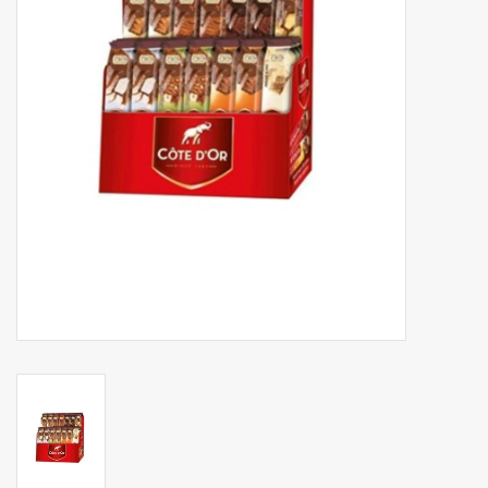
Botanicals
Snoeppot-Snoep
Kassarollen
Cleaning-producten
Relatiegeschenken
Koffiemachines
Verpakking
Kantoorbenodigdheden