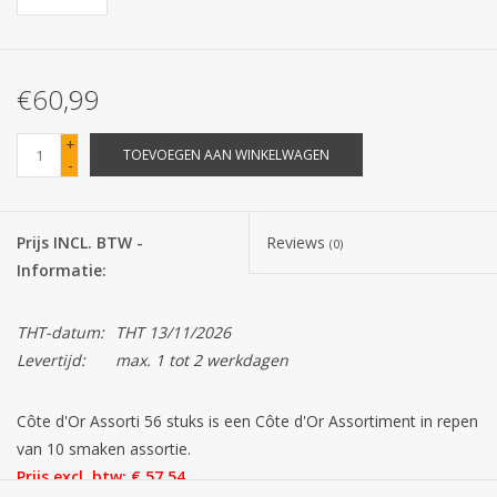
Batterijen
€60,99
Corona
+
TOEVOEGEN AAN WINKELWAGEN
-
Sinterklaassnoep
Carnavalssnoep
Prijs INCL. BTW -
Reviews
(0)
Informatie:
Paasgeschenken
THT-datum:
THT 13/11/2026
Merken
Levertijd:
max. 1 tot 2 werkdagen
Côte d'Or Assorti 56 stuks is een Côte d'Or Assortiment in repen
van 10 smaken assortie.
Prijs excl. btw: € 57,54