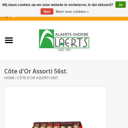
Wij slaan cookies op om onze website te verbeteren. Is dat akkoord?
Ja
Nee
Meer over cookies »
0 Artikelen - €0,00
Home
Nieuwigheden
PROMOTIES
Côte d'Or Assorti 56st.
Koffiekoekjes
HOME
/
CÔTE D'OR ASSORTI 56ST.
Confiserie
Dranken
Aperitiefkoekjes