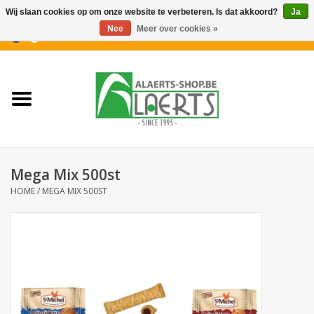
Wij slaan cookies op om onze website te verbeteren. Is dat akkoord?
Ja
Nee
Meer over cookies »
0 Artikelen - €0,00
Home
Nieuwigheden
PROMOTIES
Mega Mix 500st
Koffiekoekjes
HOME
/
MEGA MIX 500ST
Confiserie
Dranken
Aperitiefkoekjes