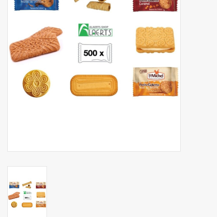
Botanicals
Snoeppot-Snoep
Kassarollen
Cleaning-producten
Relatiegeschenken
Koffiemachines
Verpakking
Kantoorbenodigdheden