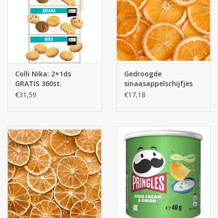
Colli Nika: 2+1ds
Gedroogde
GRATIS 360st.
sinaasappelschijfjes
200g
€31,59
€17,18