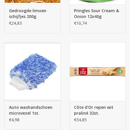
Gedroogde limoen
Pringles Sour Cream &
schijfjes 200g
Onion 12x40g
€24,83
€10,74
Auto washandschoen
Côte d'Or repen wit
microvezel 1st.
praliné 32st.
€4,98
€34,85