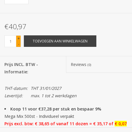
Batterijen
€40,97
Corona
+
TOEVOEGEN AAN WINKELWAGEN
-
Sinterklaassnoep
Carnavalssnoep
Prijs INCL. BTW -
Reviews
(0)
Informatie:
Paasgeschenken
THT-datum:
THT 31/01/2027
Merken
Levertijd:
max. 1 tot 2 werkdagen
Koop 11 voor €37,28 per stuk en bespaar 9%
Mega Mix 500st - Individueel verpakt
Prijs excl. btw: € 38,65 of
vanaf 11 dozen = € 35,17 of
€ 0,07
per stuk.