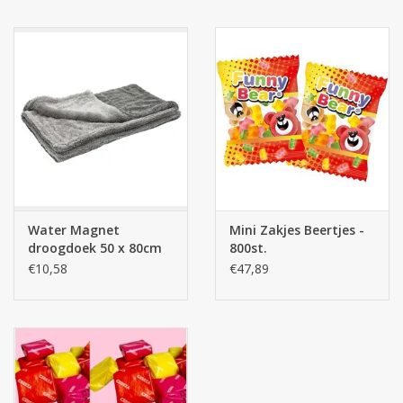
Water Magnet
Mini Zakjes Beertjes -
droogdoek 50 x 80cm
800st.
(most popular)
€10,58
€47,89