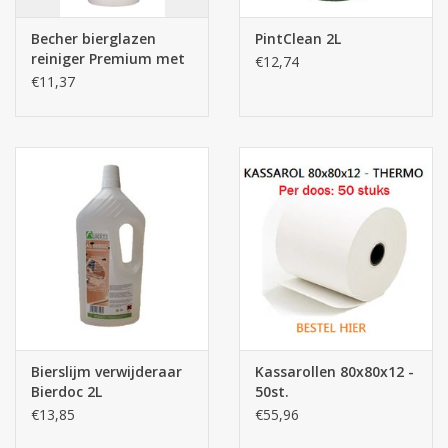
Becher bierglazen
PintClean 2L
reiniger Premium met
€12,74
handbescherming 1L
€11,37
Bierslijm verwijderaar
Kassarollen 80x80x12 -
Bierdoc 2L
50st.
€13,85
€55,96