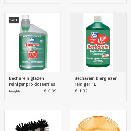
SALE
Becharein glazen
Becharein bierglazen
reiniger pro doseerfles
reiniger 1L
1L
€10,99
€11,32
€12,00