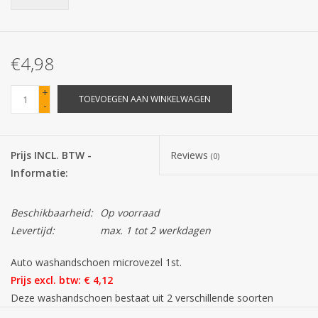
Batterijen
€4,98
Corona
+
TOEVOEGEN AAN WINKELWAGEN
-
Sinterklaassnoep
Carnavalssnoep
Prijs INCL. BTW -
Reviews
(0)
Informatie:
Paasgeschenken
Beschikbaarheid:
Op voorraad
Merken
Levertijd:
max. 1 tot 2 werkdagen
Auto washandschoen microvezel 1st.
Prijs excl. btw: € 4,12
Deze washandschoen bestaat uit 2 verschillende soorten
microvezel voor een optimale reiniging. De witte en blauwe