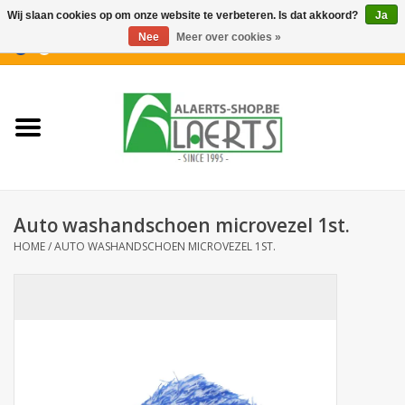
Wij slaan cookies op om onze website te verbeteren. Is dat akkoord?
Ja
Nee
Meer over cookies »
0 Artikelen - €0,00
Home
Nieuwigheden
PROMOTIES
Auto washandschoen microvezel 1st.
Koffiekoekjes
HOME
/
AUTO WASHANDSCHOEN MICROVEZEL 1ST.
Confiserie
Dranken
Aperitiefkoekjes