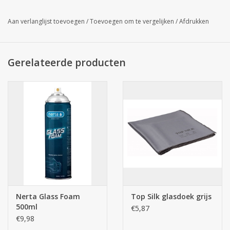
franjes zijn uitermate zacht om de carrosserie niet te
Aan verlanglijst toevoegen
/
Toevoegen om te vergelijken
/
Afdrukken
beschadigen en het gelamineerde schuim in de handschoen
zorgt voor een uitstekende absorptie. Het ideale accessoire
voor de reiniging van voertuigen
Gerelateerde producten
Nerta Glass Foam
Top Silk glasdoek grijs
500ml
€5,87
€9,98