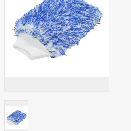
Botanicals
Snoeppot-Snoep
Kassarollen
Cleaning-producten
Relatiegeschenken
Koffiemachines
Verpakking
Kantoorbenodigdheden