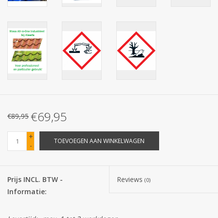
Batterijen
Corona
Sinterklaassnoep
Carnavalssnoep
€69,95
€89,95
Paasgeschenken
+
TOEVOEGEN AAN WINKELWAGEN
-
Merken
Prijs INCL. BTW -
Reviews
(0)
Informatie: