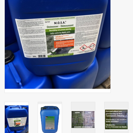
Botanicals
Snoeppot-Snoep
Kassarollen
Cleaning-producten
Relatiegeschenken
Koffiemachines
Verpakking
Kantoorbenodigdheden