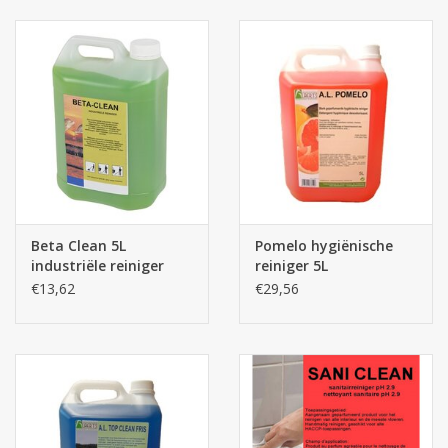
bielzen
(vb. tuinmeubelen en ramen)
, natuursteen
(vb.
grafsteen en beelden)
, darmwandprofiel, (on)geverfd
metaal, glas en trespa, riet of golfplaten, grind of singels,
kunststof, bankirai …
Beta Clean 5L
Pomelo hygiënische
industriële reiniger
reiniger 5L
€13,62
€29,56