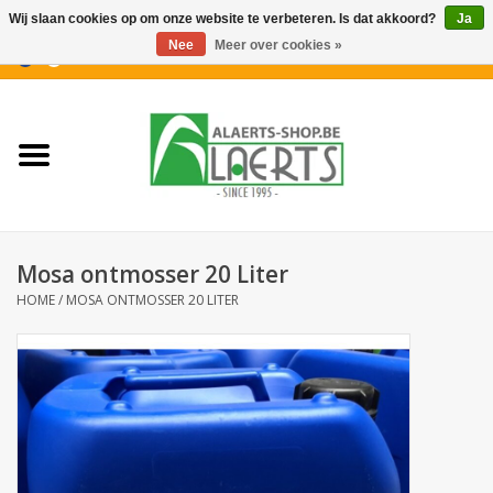
Wij slaan cookies op om onze website te verbeteren. Is dat akkoord?
Ja
Nee
Meer over cookies »
0 Artikelen - €0,00
Home
Nieuwigheden
PROMOTIES
Mosa ontmosser 20 Liter
Koffiekoekjes
HOME
/
MOSA ONTMOSSER 20 LITER
Confiserie
Dranken
Aperitiefkoekjes