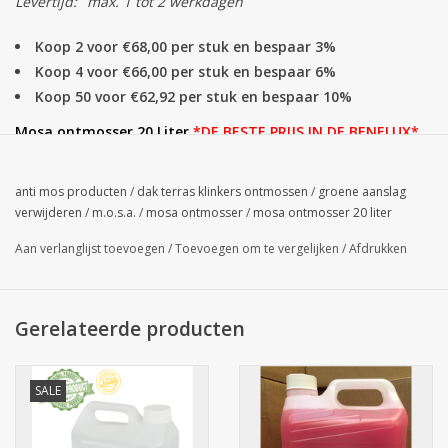
Levertijd:
max. 1 tot 2 werkdagen
Koop 2 voor €68,00 per stuk en bespaar 3%
Koop 4 voor €66,00 per stuk en bespaar 6%
Koop 50 voor €62,92 per stuk en bespaar 10%
Mosa ontmosser 20 Liter
*D
E
BESTE PRIJS IN DE BENELUX*
Mos, Groenaanslag en algen verwijderen van terras, oprit, dak,
klinkers, tuinmeubelen, schutting, draad ... 1 oplossing zonder
anti mos producten
/
dak terras klinkers ontmossen
/
groene aanslag
werk, super snel én goedkoop! Professioneel product, ook
verwijderen
/
m.o.s.a.
/
mosa ontmosser
/
mosa ontmosser 20 liter
toegelaten voor particulier gebruik!
Originele® 4-in-1 versie.
Aan verlanglijst toevoegen
/
Toevoegen om te vergelijken
/
Afdrukken
Biocide erkenningsnummer voor België en Nederland.
Snelle toepassing
= makkelijk zonder schrobben en zonder
zware arbeidsuren,
milieuvriendelijk
= biologisch afbreekbaar.
Gerelateerde producten
Officieel erkend door het Ministerie van leefmilieu!
Bestel Nu,
tijdelijke actie! Professionele levering met ADR transport
SALE
inclusief transportverzekering voor chemische vloeistoffen
binnen 2 werkdagen!
U kunt aldus gerust zijn!