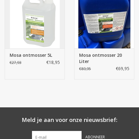
Botanicals
Snoeppot-Snoep
Kassarollen
Mosa ontmosser 5L
Mosa ontmosser 20
Liter
€18,95
€27,93
Cleaning-producten
€69,95
€89,95
Relatiegeschenken
Koffiemachines
Verpakking
Meld je aan voor onze nieuwsbrief:
Kantoorbenodigdheden
ABONNEER