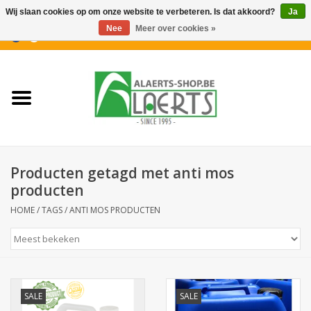
Wij slaan cookies op om onze website te verbeteren. Is dat akkoord?
Ja
Nee
Meer over cookies »
0 Artikelen - €0,00
Home
Nieuwigheden
PROMOTIES
Producten getagd met anti mos
Koffiekoekjes
producten
HOME
/
TAGS
/
ANTI MOS PRODUCTEN
Confiserie
Dranken
SALE
SALE
Aperitiefkoekjes