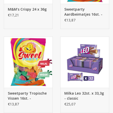
M&M's Crispy 24 x 36g
Sweetparty
Aardbeimatjes 16st. -
€17,21
snoepzakjes
€13,87
Sweetparty Tropische
Milka Leo 32st. x 33,3g
Vissen 16st. -
- classic
snoepzakjes
€13,87
€25,07