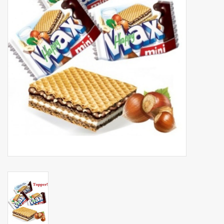
Botanicals
Snoeppot-Snoep
Kassarollen
Cleaning-producten
Relatiegeschenken
Koffiemachines
Verpakking
Kantoorbenodigdheden