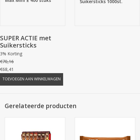
Max Mini ± 400 stuks
Suikersticks 1000st.
SUPER ACTIE met
Suikersticks
3% Korting
€70,16
€68,41
TOEVOEGEN AAN WINKELWAGEN
Gerelateerde producten