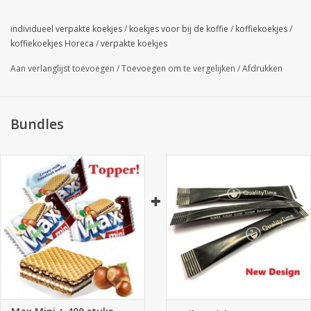
stuk!
individueel verpakte koekjes
/
koekjes voor bij de koffie
/
koffiekoekjes
/
koffiekoekjes Horeca
/
verpakte koekjes
Topper / aanrader = zeker proberen!
Aan verlanglijst toevoegen
/
Toevoegen om te vergelijken
/
Afdrukken
Bundles