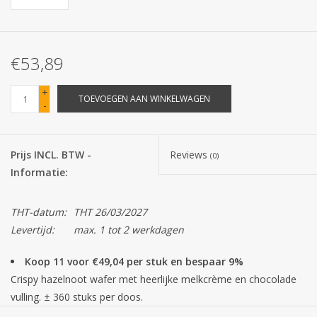
Batterijen
€53,89
Corona
+
TOEVOEGEN AAN WINKELWAGEN
-
Sinterklaassnoep
Carnavalssnoep
Prijs INCL. BTW -
Reviews
(0)
Informatie:
Paasgeschenken
THT-datum:
THT 26/03/2027
Merken
Levertijd:
max. 1 tot 2 werkdagen
Koop 11 voor €49,04 per stuk en bespaar 9%
Crispy hazelnoot wafer met heerlijke melkcrème en chocolade
vulling. ± 360 stuks per doos.
Prijs excl. btw: € 50,84 of vanaf 11dz. € 46,26 =
€ 0,115 per