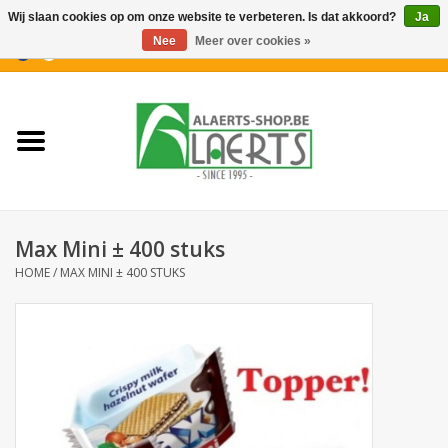
Wij slaan cookies op om onze website te verbeteren. Is dat akkoord?
Ja
Nee
Meer over cookies »
0 Artikelen - €0,00
Home
Nieuwigheden
PROMOTIES
Max Mini ± 400 stuks
Koffiekoekjes
HOME
/
MAX MINI ± 400 STUKS
Confiserie
Dranken
Aperitiefkoekjes