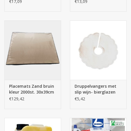
kleur 500st. (14x24cm)
(24x16cm)
€17,09
€13,09
Placemats Zand bruin
Druppelvangers met
kleur 2000st. 30x39cm
slip wijn- bierglazen
€129,42
€5,42