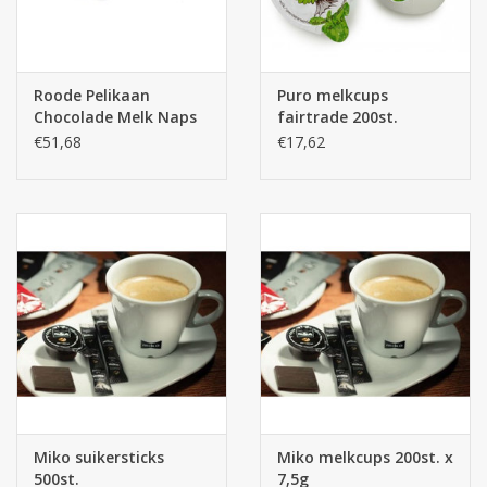
Roode Pelikaan
Puro melkcups
Chocolade Melk Naps
fairtrade 200st.
400st.
€51,68
€17,62
Miko suikersticks
Miko melkcups 200st. x
500st.
7,5g