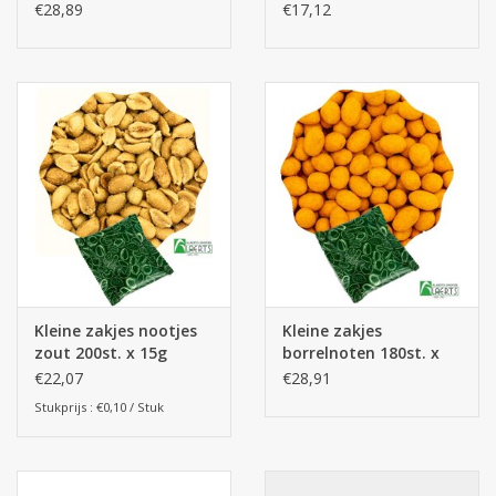
€28,89
€17,12
Batterijen
Corona
Sinterklaassnoep
Carnavalssnoep
Paasgeschenken
Kleine zakjes nootjes
Kleine zakjes
zout 200st. x 15g
borrelnoten 180st. x
Merken
(piramide vorm zakjes)
15g
€22,07
€28,91
Stukprijs : €0,10 / Stuk