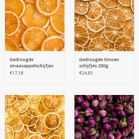
Gedroogde
Gedroogde limoen
sinaasappelschijfjes
schijfjes 200g
200g
€17,18
€24,83