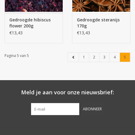
Gedroogde hibiscus
Gedroogde steranijs
flower 200g
170g
€13,43
€13,43
Pagina 5 van 5
1
2
3
4
5
Meld je aan voor onze nieuwsbrief:
ABONNEER