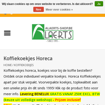
Wij slaan cookies op om onze website te verbeteren. Is dat akkoord?
Ja
Nee
Meer over cookies »
0 Artikelen - €0,00
Home
Nieuwigheden
PROMOTIES
Koffiekoekjes Horeca
Koffiekoekjes
HOME
/
KOFFIEKOEKJES
Koffiekoekjes horeca, koekjes voor bij de koffie bestellen?
Confiserie
Ontdek onze individueel verpakte koekjes. Horeca Koffiekoekjes
apart per stuk verpakt. Voorverpakte koekjes, topkwaliteit aan
een unieke prijs én dit sinds 1995! Klik op de product foto voor
Dranken
meer info.
Levering BENELUX
GRATIS VANAF 250€ EXCL. BTW
(keuze uit volledige webshop)
-
Prijzen inclusief
Aperitiefkoekjes