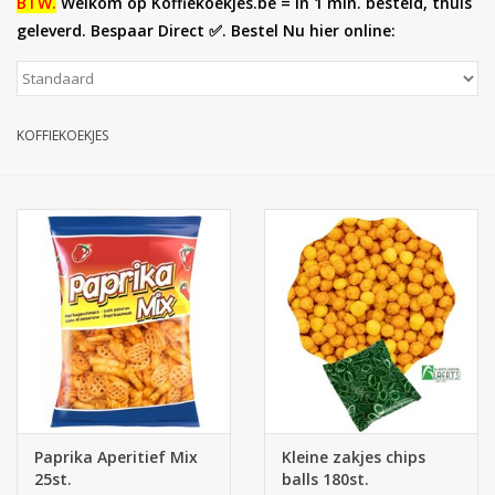
BTW.
Welkom op Koffiekoekjes.be = in 1 min. besteld, thuis
geleverd. Bespaar Direct ✅. Bestel Nu hier online:
Botanicals
Snoeppot-Snoep
KOFFIEKOEKJES
Kassarollen
Cleaning-producten
Relatiegeschenken
Koffiemachines
Verpakking
Paprika Aperitief Mix
Kleine zakjes chips
Kantoorbenodigdheden
25st.
balls 180st.