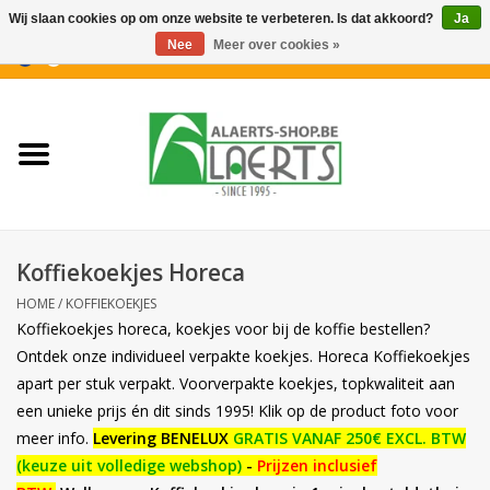
Wij slaan cookies op om onze website te verbeteren. Is dat akkoord?
Ja
Nee
Meer over cookies »
0 Artikelen - €0,00
Home
Nieuwigheden
PROMOTIES
Koffiekoekjes Horeca
Koffiekoekjes
HOME
/
KOFFIEKOEKJES
Koffiekoekjes horeca, koekjes voor bij de koffie bestellen?
Confiserie
Ontdek onze individueel verpakte koekjes. Horeca Koffiekoekjes
apart per stuk verpakt. Voorverpakte koekjes, topkwaliteit aan
een unieke prijs én dit sinds 1995! Klik op de product foto voor
Dranken
meer info.
Levering BENELUX
GRATIS VANAF 250€ EXCL. BTW
(keuze uit volledige webshop)
-
Prijzen inclusief
Aperitiefkoekjes