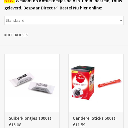
BTW.
Welkom op Koffiekoekjes.be = in 1 min. besteld, thuis
geleverd. Bespaar Direct ✅. Bestel Nu hier online:
Botanicals
Snoeppot-Snoep
KOFFIEKOEKJES
Kassarollen
Cleaning-producten
Relatiegeschenken
Koffiemachines
Verpakking
Suikerklontjes 1000st.
Canderel Sticks 500st.
Kantoorbenodigdheden
€16,08
€11,59