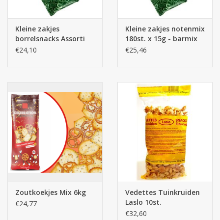
Kleine zakjes
Kleine zakjes notenmix
borrelsnacks Assorti
180st. x 15g - barmix
180st.
€24,10
€25,46
Zoutkoekjes Mix 6kg
Vedettes Tuinkruiden
Laslo 10st.
€24,77
€32,60