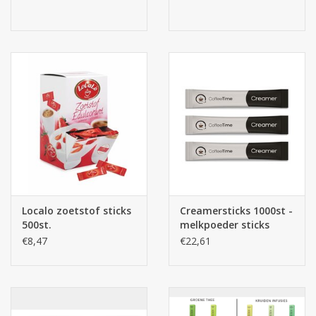
Batterijen
Corona
Sinterklaassnoep
Carnavalssnoep
Paasgeschenken
Localo zoetstof sticks
Creamersticks 1000st -
500st.
melkpoeder sticks
Merken
€8,47
€22,61