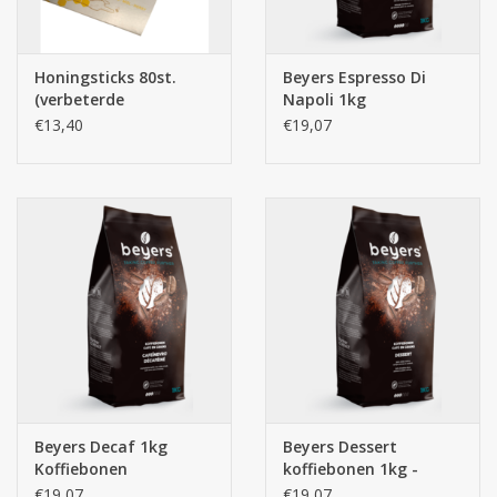
Honingsticks 80st.
Beyers Espresso Di
(verbeterde
Napoli 1kg
verpakking)
Koffiebonen
€13,40
€19,07
Beyers Decaf 1kg
Beyers Dessert
Koffiebonen
koffiebonen 1kg -
100% Arabica
€19,07
€19,07