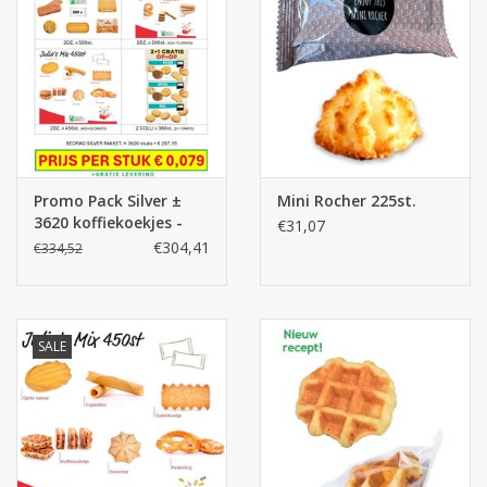
Promo Pack Silver ±
Mini Rocher 225st.
3620 koffiekoekjes -
€31,07
MEGA DEAL
€304,41
€334,52
SALE