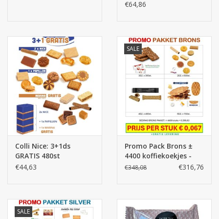
€64,86
Batterijen
Corona
SALE
Sinterklaassnoep
Carnavalssnoep
Paasgeschenken
Colli Nice: 3+1ds
Promo Pack Brons ±
GRATIS 480st
4400 koffiekoekjes -
Merken
MEGA DEAL
€44,63
€316,76
€348,08
SALE