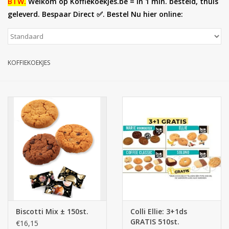
BTW.
Welkom op Koffiekoekjes.be = in 1 min. besteld, thuis
geleverd. Bespaar Direct ✅. Bestel Nu hier online:
Botanicals
Snoeppot-Snoep
KOFFIEKOEKJES
Kassarollen
Cleaning-producten
Relatiegeschenken
Koffiemachines
Verpakking
Biscotti Mix ± 150st.
Colli Ellie: 3+1ds
Kantoorbenodigdheden
GRATIS 510st.
€16,15