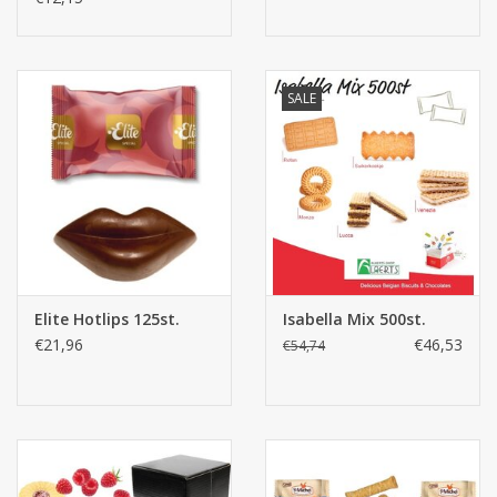
SALE
Elite Hotlips 125st.
Isabella Mix 500st.
€21,96
€46,53
€54,74