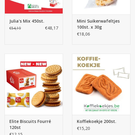
Julia's Mix 450st.
Mini Suikerwafeltjes
100st. x 30g
€48,17
€54,19
€18,06
Elite Biscuits Fourré
Koffiekoekje 200st.
120st
€15,20
€12,15