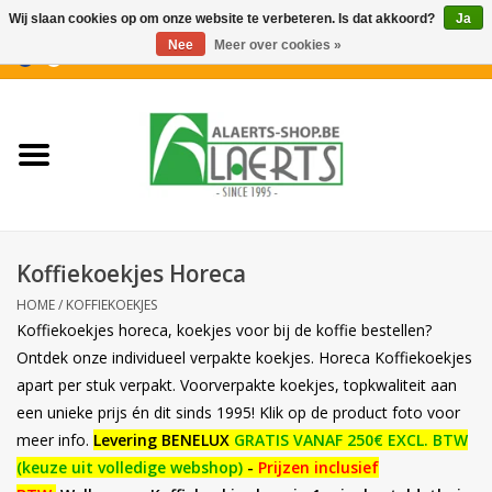
Wij slaan cookies op om onze website te verbeteren. Is dat akkoord?
Ja
Nee
Meer over cookies »
0 Artikelen - €0,00
Home
Nieuwigheden
PROMOTIES
Koffiekoekjes Horeca
Koffiekoekjes
HOME
/
KOFFIEKOEKJES
Koffiekoekjes horeca, koekjes voor bij de koffie bestellen?
Confiserie
Ontdek onze individueel verpakte koekjes. Horeca Koffiekoekjes
apart per stuk verpakt. Voorverpakte koekjes, topkwaliteit aan
een unieke prijs én dit sinds 1995! Klik op de product foto voor
Dranken
meer info.
Levering BENELUX
GRATIS VANAF 250€ EXCL. BTW
(keuze uit volledige webshop)
-
Prijzen inclusief
Aperitiefkoekjes