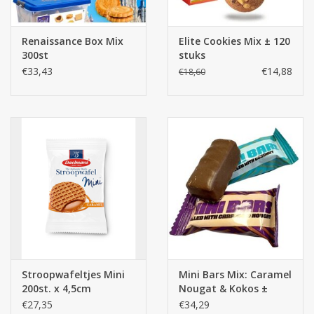
Renaissance Box Mix
Elite Cookies Mix ± 120
300st
stuks
€33,43
€14,88
€18,60
Stroopwafeltjes Mini
Mini Bars Mix: Caramel
200st. x 4,5cm
Nougat & Kokos ±
250st.
€27,35
€34,29